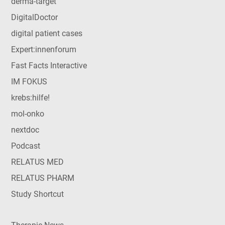
derma-target
DigitalDoctor
digital patient cases
Expert:innenforum
Fast Facts Interactive
IM FOKUS
krebs:hilfe!
mol-onko
nextdoc
Podcast
RELATUS MED
RELATUS PHARM
Study Shortcut