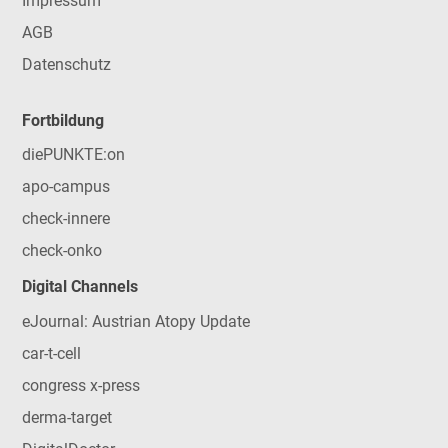
Impressum
AGB
Datenschutz
Fortbildung
diePUNKTE:on
apo-campus
check-innere
check-onko
Digital Channels
eJournal: Austrian Atopy Update
car-t-cell
congress x-press
derma-target