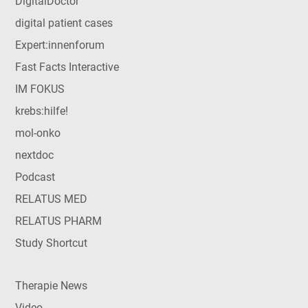
DigitalDoctor
digital patient cases
Expert:innenforum
Fast Facts Interactive
IM FOKUS
krebs:hilfe!
mol-onko
nextdoc
Podcast
RELATUS MED
RELATUS PHARM
Study Shortcut
Therapie News
Video