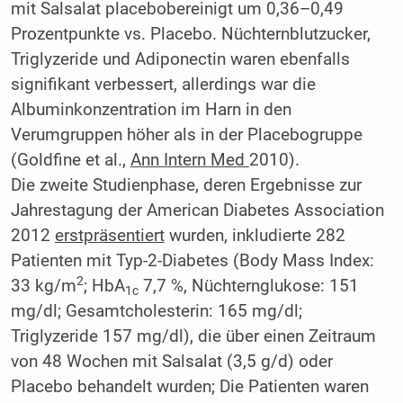
mit Salsalat placebobereinigt um 0,36–0,49
Prozentpunkte vs. Placebo. Nüchternblutzucker,
Triglyzeride und Adiponectin waren ebenfalls
signifikant verbessert, allerdings war die
Albuminkonzentration im Harn in den
Verumgruppen höher als in der Placebogruppe
(Goldfine et al.,
Ann Intern Med
2010).
Die zweite Studienphase, deren Ergebnisse zur
Jahrestagung der American Diabetes Association
2012
erstpräsentiert
wurden, inkludierte 282
Patienten mit Typ-2-Diabetes (Body Mass Index:
2
33 kg/m
; HbA
7,7 %, Nüchternglukose: 151
1c
mg/dl; Gesamtcholesterin: 165 mg/dl;
Triglyzeride 157 mg/dl), die über einen Zeitraum
von 48 Wochen mit Salsalat (3,5 g/d) oder
Placebo behandelt wurden; Die Patienten waren