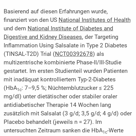
Basierend auf diesen Erfahrungen wurde,
finanziert von den US
National Institutes of Health
und dem
National Institute of Diabetes and
Digestive and Kidney Diseases
, der Targeting
Inflammation Using Salsalate in Type 2 Diabetes
(TINSAL-T2D) Trial (
NCT00392678
) als
multizentrische kombinierte Phase-II/III-Studie
gestartet. Im ersten Studienteil wurden Patienten
mit inadäquat kontrolliertem Typ-2-Diabetes
(HbA
: 7–9,5 %; Nüchternblutzucker ≤ 225
1c
mg/dl) unter dietätischer oder stabiler oraler
antidiabetischer Therapie 14 Wochen lang
zusätzlich mit Salsalat (3 g/d; 3,5 g/d; 4 g/d) oder
Placebo behandelt (jeweils n = 27). Im
untersuchten Zeitraum sanken die HbA
-Werte
1c