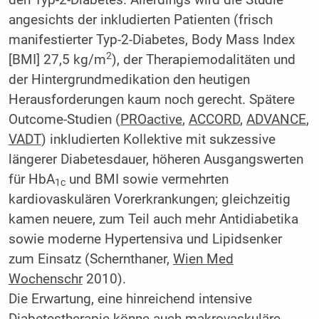
angesichts der inkludierten Patienten (frisch
manifestierter Typ-2-Diabetes, Body Mass Index
2
[BMI] 27,5 kg/m
), der Therapiemodalitäten und
der Hintergrundmedikation den heutigen
Herausforderungen kaum noch gerecht. Spätere
Outcome-Studien (
PROactive
,
ACCORD
,
ADVANCE
,
VADT
) inkludierten Kollektive mit sukzessive
längerer Diabetesdauer, höheren Ausgangswerten
für HbA
und BMI sowie vermehrten
1c
kardiovaskulären Vorerkrankungen; gleichzeitig
kamen neuere, zum Teil auch mehr Antidiabetika
sowie moderne Hypertensiva und Lipidsenker
zum Einsatz (Schernthaner,
Wien Med
Wochenschr
2010).
Die Erwartung, eine hinreichend intensive
Diabetestherapie könne auch makrovaskuläre