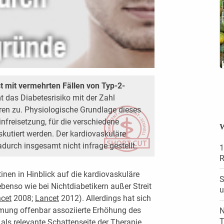
st mit vermehrten Fällen von Typ-2-
 das Diabetesrisiko mit der Zahl
ren zu. Physiologische Grundlage dieses
linfreisetzung, für die verschiedene
W
utiert werden. Der kardiovaskuläre
adurch insgesamt nicht ­infrage gestellt.
1
R
inen in Hinblick auf die kardiovaskuläre
S
benso wie bei Nichtdiabetikern außer Streit
u
cet
2008;
Lancet
2012). Allerdings hat sich
ung offenbar assoziierte Erhöhung des
N
T
 als relevante Schattenseite der Therapie