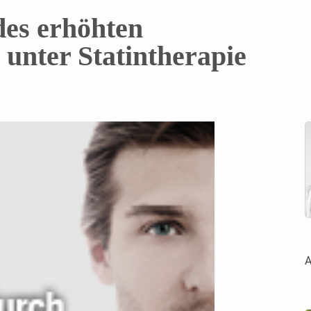
es erhöhten
 unter Statintherapie
A