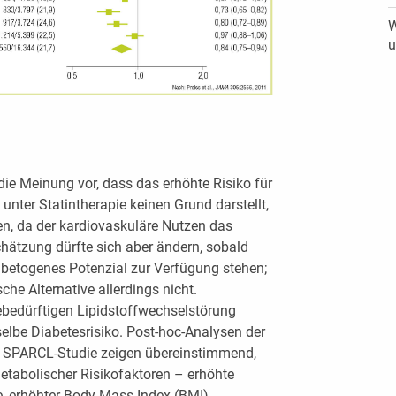
W
u
die Meinung vor, dass das erhöhte Risiko für
unter Statintherapie keinen Grund darstellt,
en, da der kardiovaskuläre Nutzen das
chätzung dürfte sich aber ändern, sobald
betogenes Potenzial zur Verfügung stehen;
sche Alternative allerdings nicht.
iebedürftigen Lipidstoffwechselstörung
selbe Diabetesrisiko. Post-hoc-Analysen der
r SPARCL-Studie zeigen übereinstimmend,
etabolischer Risikofaktoren – erhöhte
e, erhöhter Body Mass Index (BMI),