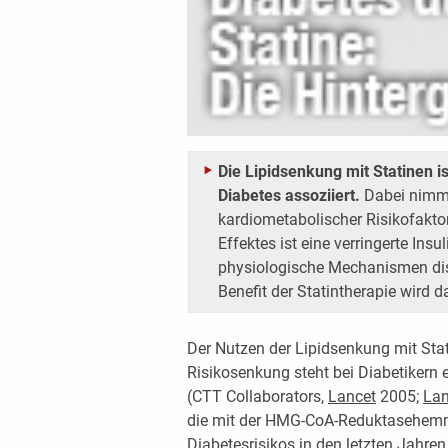
Die Lipidsenkung mit Statinen i
Diabetes assoziiert.
Dabei nimmt
kardiometabolischer Risikofakto
Effektes ist eine verringerte Insu
physiologische Mechanismen disk
Benefit der Statintherapie wird d
Der Nutzen der Lipidsenkung mit Stat
Risikosenkung steht bei Diabetikern e
(CTT Collaborators,
Lancet
2005;
Lan
die mit der HMG-CoA-Reduktasehemm
Diabetesrisikos in den letzten Jahren