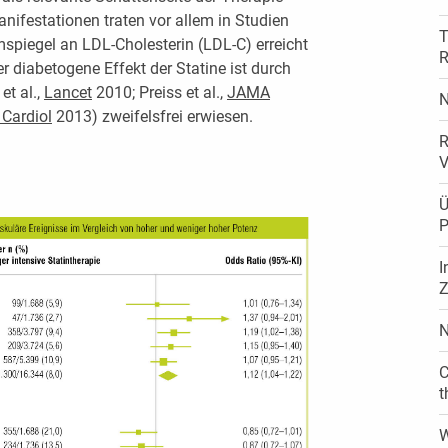
nifestationen traten vor allem in Studien
T
mspiegel an LDL-Cholesterin (LDL-C) erreicht
R
r diabetogene Effekt der Statine ist durch
et al.,
Lancet
2010; Preiss et al.,
JAMA
N
 Cardiol
2013) zweifelsfrei erwiesen.
R
V
Ü
P
I
Z
N
C
t
W