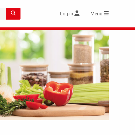
Log-in
Menü