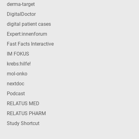
derma-target
DigitalDoctor
digital patient cases
Expert:innenforum
Fast Facts Interactive
IM FOKUS
krebs:hilfe!
mol-onko
nextdoc
Podcast
RELATUS MED
RELATUS PHARM
Study Shortcut