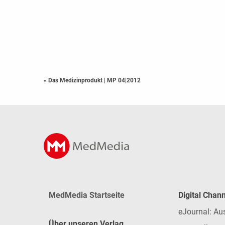
« Das Medizinprodukt
|
MP 04|2012
MedMedia Startseite
Digital Chan
eJournal: Au
Über unseren Verlag