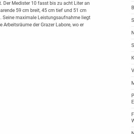
 Der Medister 10 fasst bis zu acht Liter an
B
parende 59 cm breit, 45 cm tief und 51 cm
g. Seine maximale Leistungsaufnahme liegt
S
die Arbeitsräume der Grazer Labore, wo er
N
S
K
V
M
P
E
F
N