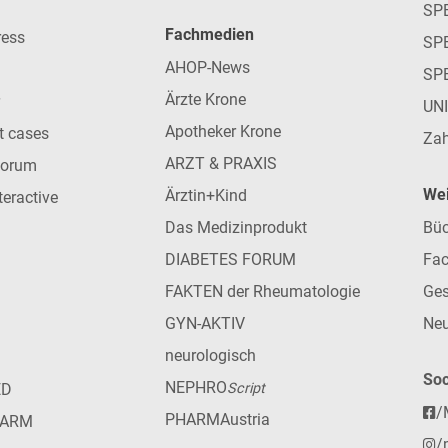
SP
Fachmedien
ress
SPE
AHOP-News
SP
Ärzte Krone
UN
Apotheker Krone
nt cases
Zah
ARZT & PRAXIS
forum
Wei
Ärztin+Kind
teractive
Das Medizinprodukt
Büc
DIABETES FORUM
Fac
FAKTEN der Rheumatologie
Ges
GYN-AKTIV
Neu
neurologisch
Soc
NEPHRO
ED
Script
/
PHARMAustria
HARM
/