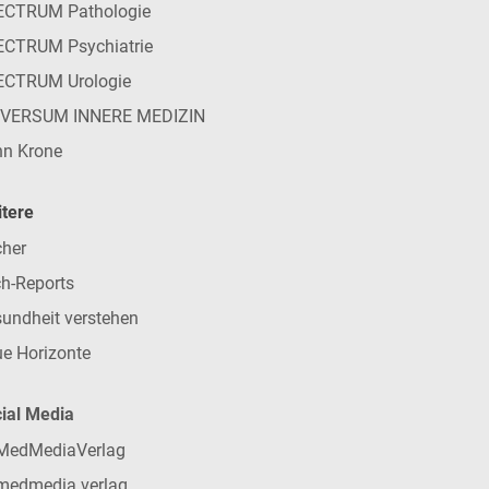
ECTRUM Pathologie
CTRUM Psychiatrie
ECTRUM Urologie
IVERSUM INNERE MEDIZIN
n Krone
tere
her
h-Reports
undheit verstehen
e Horizonte
ial Media
MedMediaVerlag
medmedia.verlag