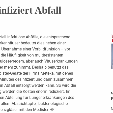
fiziert Abfall
ell infektiöse Abfälle, die entsprechend
nkenhäuser bedeutet dies neben einer
Übernahme einer Vorbildfunktion – vor
die Häufi gkeit von multiresistenten
uloseerregern, aber auch Viruserkrankungen
mer mehr zunimmt. Deshalb benutzt das
ister-Geräte der Firma Meteka, mit denen
40 Minuten desinfiziert und dann zusammen
n Abfall entsorgt werden kann. So wird die
ig werden die Kosten enorm reduziert. Im
W
hen Abteilung für Lungenerkrankungen des
P
allem Abstrichtupfer, bakteriologische
N
genzgläser mit den Medister HF-