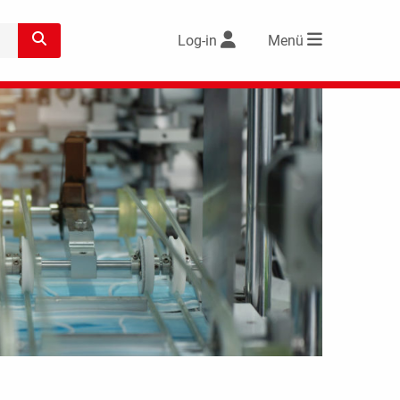
Log-in
Menü