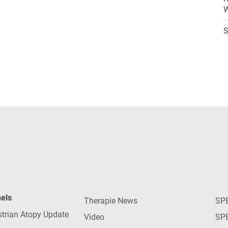
W
S
nels
Therapie News
SP
strian Atopy Update
Video
SP