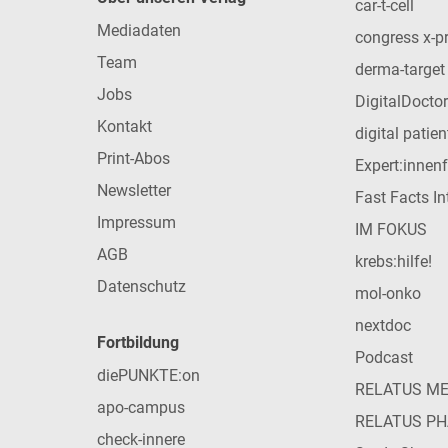
car-t-cell
Mediadaten
congress x-p
Team
derma-target
Jobs
DigitalDoctor
Kontakt
digital patie
Print-Abos
Expert:innen
Newsletter
Fast Facts In
Impressum
IM FOKUS
AGB
krebs:hilfe!
Datenschutz
mol-onko
nextdoc
Fortbildung
Podcast
diePUNKTE:on
RELATUS M
apo-campus
RELATUS P
check-innere