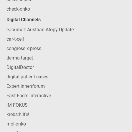
check-onko
Digital Channels
eJournal: Austrian Atopy Update
car-t-cell
congress x-press
derma-target
DigitalDoctor
digital patient cases
Expert:innenforum
Fast Facts Interactive
IM FOKUS
krebs:hilfe!
mol-onko