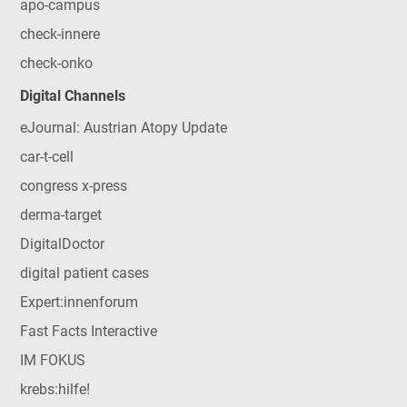
apo-campus
check-innere
check-onko
Digital Channels
eJournal: Austrian Atopy Update
car-t-cell
congress x-press
derma-target
DigitalDoctor
digital patient cases
Expert:innenforum
Fast Facts Interactive
IM FOKUS
krebs:hilfe!