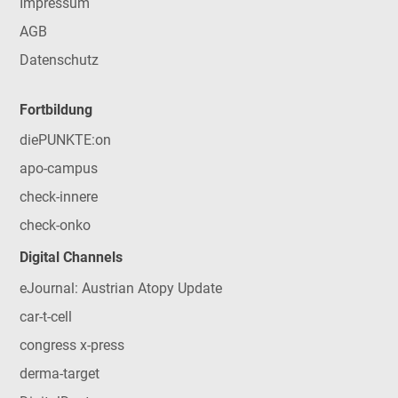
Impressum
AGB
Datenschutz
Fortbildung
diePUNKTE:on
apo-campus
check-innere
check-onko
Digital Channels
eJournal: Austrian Atopy Update
car-t-cell
congress x-press
derma-target