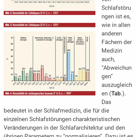
Schlafstöru
ngen ist es,
wie in allen
anderen
Fächern der
Medizin
auch,
“Abweichun
gen”
auszugleich
en (
Tab
.).
Das
bedeutet in der Schlafmedizin, die für die
einzelnen Schlafstörungen charakteristischen
Veränderungen in der Schlafarchitektur und den
übrigen Parametern zu “normalisieren”. Dazu ist es