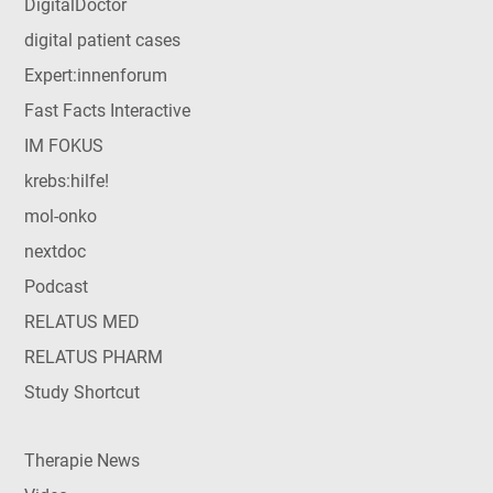
DigitalDoctor
digital patient cases
Expert:innenforum
Fast Facts Interactive
IM FOKUS
krebs:hilfe!
mol-onko
nextdoc
Podcast
RELATUS MED
RELATUS PHARM
Study Shortcut
Therapie News