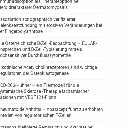
mmunadsorption als Therapieoption bei
teroidrefraktärer Dermatomyositis
ssoziation sonographisch verifizierter
elenksentzündung mit erosiven Veränderungen bei
er Fingerpolyarthrose
ie Österreichische B-Zell-Beobachtung – EULAR-
nsprechen und B-Zell-Typisierung mittels
ochsensitiver Durchflusszytometrie
ikotinische Acetylcholinrezeptoren sind wichtige
egulatoren der Osteoklastogenese
CD-206-Hühner – ein Tiermodell für die
ystemische Sklerose -Therapie ischämischer
äsionen mit VEGF121-Fibrin
heumatoide Arthritis – Abatacept führt zu erhöhten
nteilen von regulatorischen T-Zellen
ltraschalldefinierte Remission und Aktivität bei