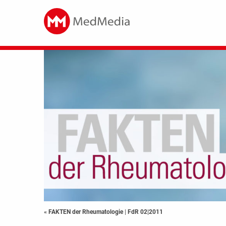
« FAKTEN der Rheumatologie
|
FdR 02|2011