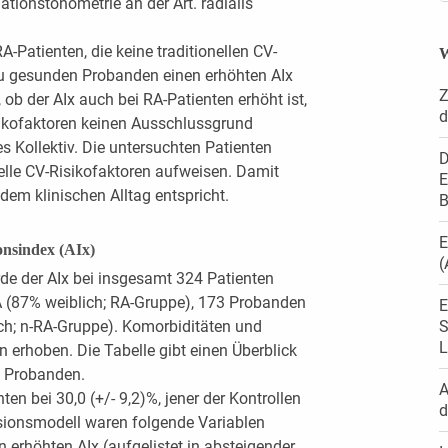
tionstonometrie an der Art. radialis
A-Patienten, die keine traditionellen CV-
W
 zu gesunden Probanden einen erhöhten AIx
Z
ob der AIx auch bei RA-Patienten erhöht ist,
d
kofaktoren keinen Ausschlussgrund
es Kollektiv. Die untersuchten Patienten
D
elle CV-Risikofaktoren aufweisen. Damit
E
 dem klinischen Alltag entspricht.
B
E
onsindex (AIx)
(
rde der AIx bei insgesamt 324 Patienten
 (87% weiblich; RA-Gruppe), 173 Probanden
E
ich; n-RA-Gruppe). Komorbiditäten und
S
L
n erhoben. Die Tabelle gibt einen Überblick
n Probanden.
A
ten bei 30,0 (+/- 9,2)%, jener der Kontrollen
d
ssionsmodell waren folgende Variablen
n erhöhten AIx (aufgelistet in absteigender