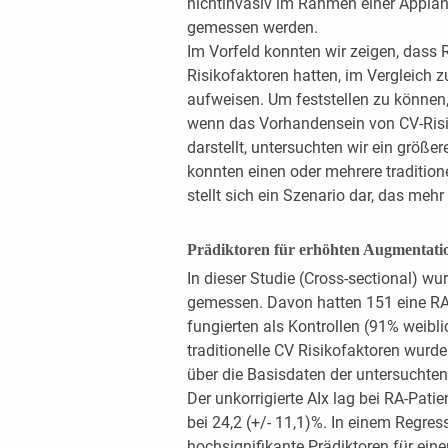
nichtinvasiv im Rahmen einer Applana
gemessen werden.
Im Vorfeld konnten wir zeigen, dass R
Risikofaktoren hatten, im Vergleich
aufweisen. Um feststellen zu können, 
wenn das Vorhandensein von CV-Risi
darstellt, untersuchten wir ein größer
konnten einen oder mehrere tradition
stellt sich ein Szenario dar, das mehr
Prädiktoren für erhöhten Augmentati
In dieser Studie (Cross-sectional) wu
gemessen. Davon hatten 151 eine RA
fungierten als Kontrollen (91% weibl
traditionelle CV Risikofaktoren wurde
über die Basisdaten der untersuchte
Der unkorrigierte AIx lag bei RA-Patien
bei 24,2 (+/- 11,1)%. In einem Regre
hochsignifikante Prädiktoren für eine