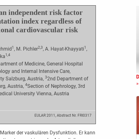
an independent risk factor
tation index regardless of
tional cardiovascular risk
1
2,3
1
Schmid
, M. Pichler
, A. Hayat-Khayyati
,
1,4
nka
artment of Medicine, General Hospital
ogy and Internal Intensive Care,
D
3
ty Salzburg, Austria,
2nd Department of
»
4
rg, Austria,
Section of Nephrology, 3rd
dical University Vienna, Austria
EULAR 2011, Abstract Nr. FRI0317
 Marker der vaskulären Dysfunktion. Er kann