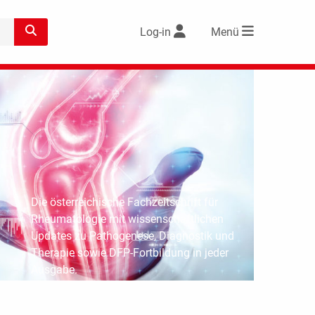
Log-in
Menü
Die österreichische Fachzeitschrift für
Rheumatologie mit wissenschaftlichen
Updates zu Pathogenese, Diagnostik und
Therapie sowie DFP-Fortbildung in jeder
Ausgabe.