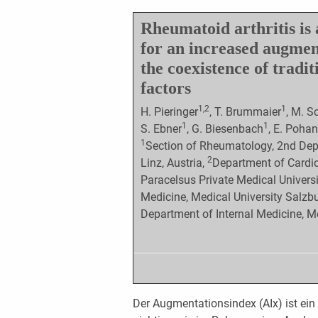
Rheumatoid arthritis is 
for an increased augmen
the coexistence of tradi
factors
1,2
1
H. Pieringer
, T. Brummaier
, M. 
1
1
S. Ebner
, G. Biesenbach
, E. Poha
1
Section of Rheumatology, 2nd Dep
2
Linz, Austria,
Department of Cardiol
Paracelsus Private Medical Universi
Medicine, Medical University Salzbu
Department of Internal Medicine, Me
Der Augmentationsindex (AIx) ist ein