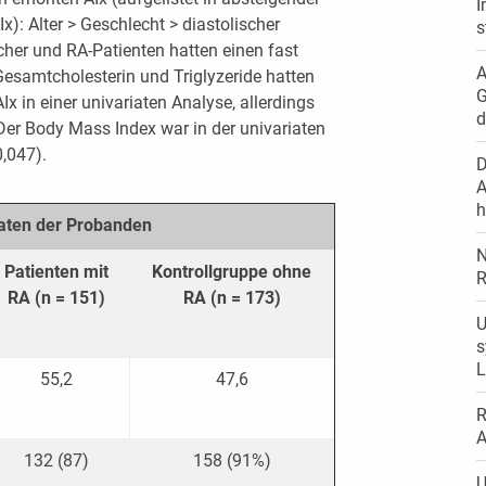
I
): Alter > Geschlecht > diastolischer
s
her und RA-Patienten hatten einen fast
A
 Gesamtcholesterin und Triglyzeride hatten
G
Ix in einer univariaten Analyse, allerdings
d
 Der Body Mass Index war in der univariaten
0,047).
D
A
h
daten der Probanden
N
Patienten mit
Kontrollgruppe ohne
R
RA (n = 151)
RA (n = 173)
U
s
L
55,2
47,6
R
A
132 (87)
158 (91%)
U