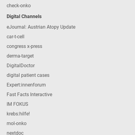
check-onko
Digital Channels
eJournal: Austrian Atopy Update
car-t-cell
congress x-press
derma-target
DigitalDoctor
digital patient cases
Expert:innenforum
Fast Facts Interactive
IM FOKUS
krebs:hilfe!
mol-onko
nextdoc