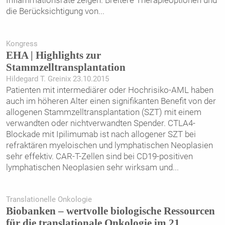
Inflammationsrate zeigen. Breitere Therapieoptionen und
die Berücksichtigung von
...
Kongress
EHA | Highlights zur
Stammzelltransplantation
Hildegard T. Greinix 23.10.2015
Patienten mit intermediärer oder Hochrisiko-AML haben
auch im höheren Alter einen signifikanten Benefit von der
allogenen Stammzelltransplantation (SZT) mit einem
verwandten oder nichtverwandten Spender. CTLA4-
Blockade mit Ipilimumab ist nach allogener SZT bei
refraktären myeloischen und lymphatischen Neoplasien
sehr effektiv. CAR-T-Zellen sind bei CD19-positiven
lymphatischen Neoplasien sehr wirksam und
...
Translationelle Onkologie
Biobanken – wertvolle biologische Ressourcen
für die translationale Onkologie im 21.