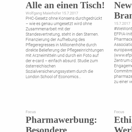
Alle an einen Tisch!
News
Bra
Wolfgang Maierhofer 15.7.2017
PHC-Gesetz ohne Konsens durchgedrückt
– wie es genau umgesetzt wird ohne
15.7.2017
#WeWontR
Zusammenarbeit mit der
EFPIA-Ini
Standesvertretung, steht in den Sternen.
Pharmaceu
Finanzierung der Aufhebung des
Associati
Pflegeregresses in Millionenhöhe durch
europawe
direkte Belieferung der Pflegeeinrichtungen
(www.efpi
mit Arzneimitteln und durch ein Foto auf
Zentrum d
der e-card – einfach absurd. Studie zum
Engagemen
österreichischen
Commitmen
Sozialversicherungssystem durch die
pharmazeu
London School of Economics
...
zu einer 
Focus
Focus
Pharmawerbung:
Ethi
Besondere
Werb