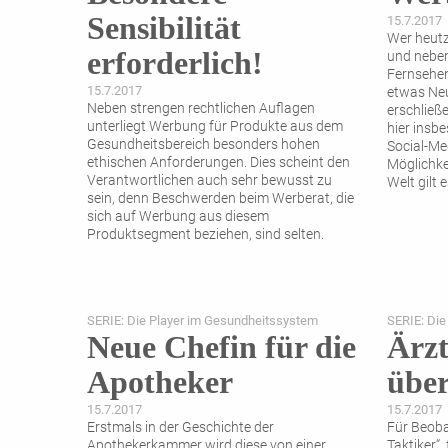
Sensibilität
15.7.2017
Wer heutz
erforderlich!
und neben
Fernsehen
15.7.2017
etwas Ne
Neben strengen rechtlichen Auflagen
erschließ
unterliegt Werbung für Produkte aus dem
hier insb
Gesundheitsbereich besonders hohen
Social-Me
ethischen Anforderungen. Dies scheint den
Möglichkei
Verantwortlichen auch sehr bewusst zu
Welt gilt 
sein, denn Beschwerden beim Werberat, die
sich auf Werbung aus diesem
Produktsegment beziehen, sind selten.
SERIE: Die Player im Gesundheitssystem
SERIE: Die
Neue Chefin für die
Ärzt
Apotheker
über
15.7.2017
15.7.2017
Erstmals in der Geschichte der
Für Beobac
Apothekerkammer wird diese von einer
Taktiker“,