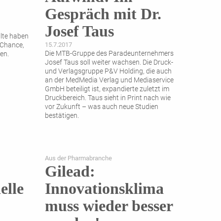
Gespräch mit Dr.
Josef Taus
lte haben
 Chance,
15.7.2017
Die MTB-Gruppe des Paradeunternehmers
ten.
Josef Taus soll weiter wachsen. Die Druck-
und Verlagsgruppe P&V Holding, die auch
an der MedMedia Verlag und Mediaservice
GmbH beteiligt ist, expandierte zuletzt im
Druckbereich. Taus sieht in Print nach wie
vor Zukunft – was auch neue Studien
bestätigen.
Aus der Pharmabranche
Gilead:
elle
Innovationsklima
muss wieder besser