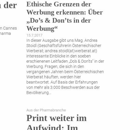
n der
Ethische Grenzen der
Werbung erkennen: Über
„Do’s & Don’ts in der
Werbung“
 in Cannes
Pharma
15.7.2017
In dieser Ausgabe gibt uns Mag. Andrea
Stoidl (Geschäftsführerin Österreichischer
Werberat; andrea.stoidl(at)werberat.at)
interessante Einblicke in den soeben
erschienenen Leitfaden „Do’s & Don’ts“ in der
Werbung. Fragen, die sich in den
vergangenen Jahren beim Österreichischen
Werberat häuften, werden hier
beantwortet. Auf Basis der Erfahrungen
von mehr als 3.000 Beschwerden aus der
Bevölkerung
...
Aus der Pharmabranche
Print weiter im
Aufwind: Im