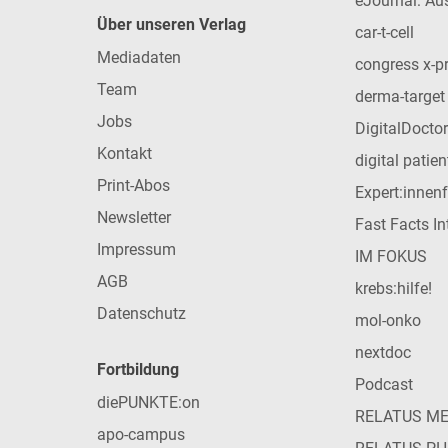
eJournal: Au
Über unseren Verlag
car-t-cell
Mediadaten
congress x-p
Team
derma-target
Jobs
DigitalDoctor
Kontakt
digital patie
Print-Abos
Expert:innen
Newsletter
Fast Facts In
Impressum
IM FOKUS
AGB
krebs:hilfe!
Datenschutz
mol-onko
nextdoc
Fortbildung
Podcast
diePUNKTE:on
RELATUS M
apo-campus