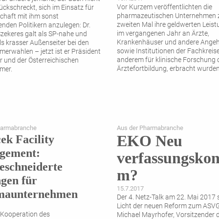
Vor Kurzem veröffentlichten die
ückschreckt, sich im Einsatz für
pharmazeutischen Unternehmen
schaft mit ihm sonst
zweiten Mal ihre geldwerten Leist
nden Politikern anzulegen: Dr.
im vergangenen Jahr an Ärzte,
ekeres galt als SP-nahe und
Krankenhäuser und andere Angeh
ls krasser Außenseiter bei den
sowie Institutionen der Fachkreise
erwahlen – jetzt ist er Präsident
anderem für klinische Forschung 
r und der Österreichischen
Ärztefortbildung, erbracht wurden
mer.
harmabranche
Aus der Pharmabranche
EKO Neu
ek Facility
gement:
verfassungskon
schneiderte
m?
gen für
15.7.2017
maunternehmen
Der 4. Netz-Talk am 22. Mai 2017 
Licht der neuen Reform zum ASVG.
 Kooperation des
Michael Mayrhofer, Vorsitzender 