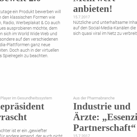
anbieten!
utage ein Produkt bewerben will
 den klassischen Formen wie
15.7.2017
Nützliche und unterhaltsame Inha
, Radio, Werbeplakat & Co auch
auf den Social-Media-Kanälen die
ues ausprobieren möchte, dem
sich quasi viral im Netz zu verbrei
en sich im World Wide Web und
esondere auf den verschiedenen
dia-Plattformen ganz neue
ten. Doch auch in der virtuellen
es Spielregeln zu beachten.
 Player im Gesundheitssystem
Aus der Pharmabranche
epräsident
Industrie und
rascht
Ärzte: „Essenzi
Partnerschaft“
hter ist er ein „gewiefter
 für andere jemand, der auch nicht
15.7.2017