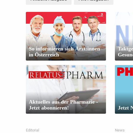
So informieren sich Ärzt:innen
Taktge
in Österreich
Gesun
Aktuelles aus der Pharmazie -
Jetzt abonnieren!
Jetzt 
Editorial
News