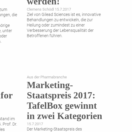
werden!
 zum
Clemens Schödl 15.7.2017
Ziel von Gilead Sciences ist es, innovative
ungen, die
Behandlungen zu entwickeln, die zur
Heilung oder zumindest zu einer
örige
Verbesserung der Lebensqualität der
, unter
Betroffenen führen.
oder
.
Aus der Pharmabranche
Marketing-
for
Staatspreis 2017:
TafelBox gewinnt
in zwei Kategorien
stand im
 Prof. Dr.
15.7.2017
Der Marketing-Staatspreis des
des