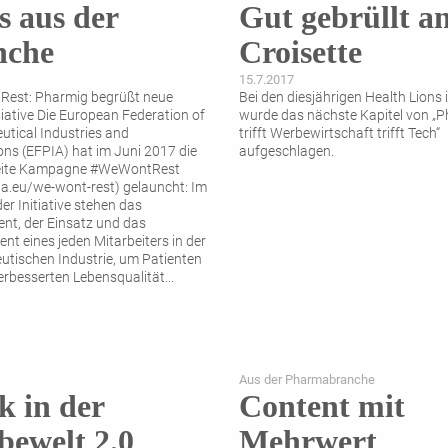
 aus der
Gut gebrüllt a
nche
Croisette
15.7.2017
est: Pharmig begrüßt neue
Bei den diesjährigen Health Lions
tiative Die European Federation of
wurde das nächste Kapitel von „
tical Industries and
trifft Werbewirtschaft trifft Tech“
ons (EFPIA) hat im Juni 2017 die
aufgeschlagen.
ite Kampagne #WeWontRest
a.eu/we-wont-rest) gelauncht: Im
er Initiative stehen das
t, der Einsatz und das
t eines jeden Mitarbeiters in der
tischen Industrie, um Patienten
verbesserten Lebensqualität
...
Aus der Pharmabranche
k in der
Content mit
ewelt 2.0
Mehrwert