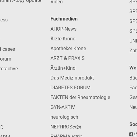
strian Atopy Update
Video
SP
SP
Fachmedien
ress
SPE
AHOP-News
SP
Ärzte Krone
UN
Apotheker Krone
nt cases
Zah
ARZT & PRAXIS
forum
Wei
Ärztin+Kind
teractive
Das Medizinprodukt
Büc
DIABETES FORUM
Fac
FAKTEN der Rheumatologie
Ges
GYN-AKTIV
Neu
neurologisch
Soc
NEPHRO
ED
Script
/
PHARMAustria