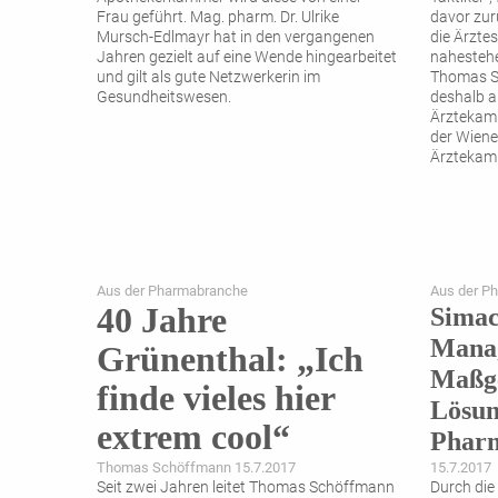
Frau geführt. Mag. pharm. Dr. Ulrike
davor zur
Mursch-Edlmayr hat in den vergangenen
die Ärzte
Jahren gezielt auf eine Wende hingearbeitet
nahestehe
und gilt als gute Netzwerkerin im
Thomas Sz
Gesundheitswesen.
deshalb a
Ärztekamm
der Wiene
Ärztekam
Aus der Pharmabranche
Aus der P
40 Jahre
Simac
Mana
Grünenthal: „Ich
Maßge
finde vieles hier
Lösun
extrem cool“
Phar
Thomas Schöffmann 15.7.2017
15.7.2017
Seit zwei Jahren leitet Thomas Schöffmann
Durch die