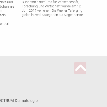
Bundesministeriums für Wissenschaft,
sches und
Forschung und Wirtschaft wurde am 12.
, Johannes
Juni 2017 verliehen. Die Wiener Tafel ging
ue
gleich in zwei Kategorien als Sieger hervor.
teln
ntiert.
ECTRUM Dermatologie