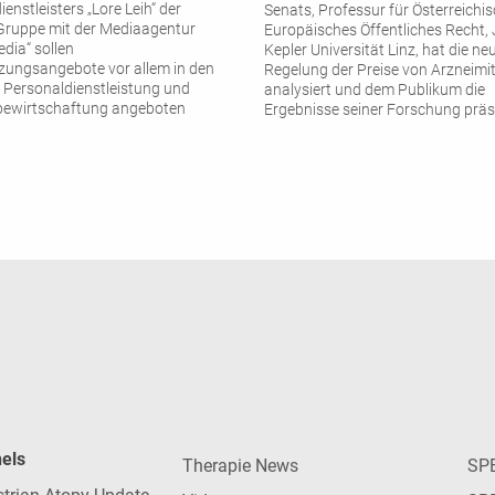
enstleisters „Lore Leih“ der
Senats, Professur für Österreichi
Gruppe mit der Mediaagentur
Europäisches Öffentliches Recht
dia“ sollen
Kepler Universität Linz, hat die ne
zungsangebote vor allem in den
Regelung der Preise von Arzneimit
 Personaldienstleistung und
analysiert und dem Publikum die
ewirtschaftung angeboten
Ergebnisse seiner Forschung präse
nels
Therapie News
SP