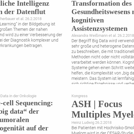
liche Intelligenz
Transformation des
in der Datenflut
Gesundheitswesens ­
kognitiven
herbauer et al. 26.2.2018
Learning“ in der Bildgebung ist
Assistenzsystemen
 großen Themen der nahen
nd wird zu einer Verbesserung der
Alexandra Weißmann et al. 26.2.2018
ei der Diagnostik kom­plexer und
Der Begriff Big Data wird verwend
Erkrankungen beitragen.
sehr große und heterogene Date
zu beschreiben, die mit traditionell
Methoden nicht oder nicht vollstä
verarbeitet werden können. Kogni
Systeme gehen einen Schritt weit
helfen, die Komplexität von „big d
meistern. Das System ist lernfähig
sich richtige Ergebnisse und verbe
mit jeder Interaktion. Das New Yo
Genome
...
 Data in der Onkologie
Kongress
ASH | Focus
e-cell Sequencing:
big data“ der
Multiples Mye
tumoralen
Heinz Ludwig 26.2.2018
ogenität auf der
Bei Patienten mit Hochrisiko-Smol
Myelom wird in der CESAR-Studie 