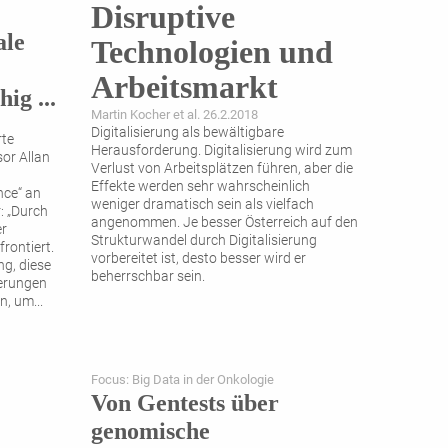
Disruptive
ale
Technologien und
Arbeitsmarkt
ig ...
Martin Kocher et al. 26.2.2018
Digitalisierung als bewältigbare
rte
Herausforderung. Digitalisierung wird zum
or Allan
Verlust von Arbeitsplätzen führen, aber die
Effekte werden sehr wahrscheinlich
nce“ an
weniger dramatisch sein als vielfach
: „Durch
angenommen. Je besser Österreich auf den
er
Strukturwandel durch Digitalisierung
rontiert.
vorbereitet ist, desto besser wird er
ng, diese
beherrschbar sein.
derungen
en, um
...
Focus: Big Data in der Onkologie
Von Gentests über
genomische