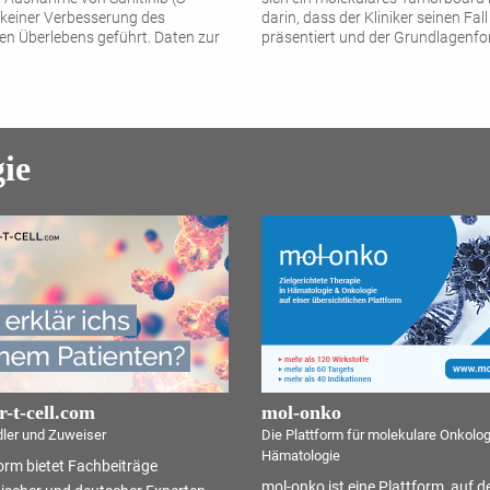
keiner Verbesserung des
darin, dass der Kliniker seinen Fall
ien ­Überlebens geführt. Daten zur
präsentiert und der Grundlagenfo
szeit nach adjuvanter
...
Mutation, sondern es sollen im
gegenseitigen
...
ie
-t-cell.com
mol-onko
ler und Zuweiser
Die Plattform für molekulare Onkolo
Hämatologie
form bietet Fachbeiträge
mol-onko ist eine Plattform, auf de