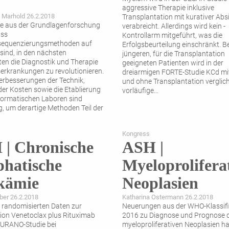
aggressive Therapie inklusive
 Marhold 26.2.2018
Transplantation mit kurativer Abs
e aus der Grundlagenforschung
verabreicht. Allerdings wird kein ­
ass
Kontrollarm mitgeführt, was die
lsequenzierungsmethoden auf
Erfolgsbeurteilung einschränkt. Be
ind, in den nächsten
jüngeren, für die Transplantation
en die Diagnostik und Therapie
geeigneten Patienten wird in der
erkrankungen zu revolutionieren.
dreiarmigen FORTE-Studie KCd mi
erbesserungen der Technik,
und ohne Transplantation verglich
er Kosten sowie die Etablierung
vorläufige
...
formatischen Laboren sind
, um derartige Methoden Teil der
chen Routine werden zu lassen.
Kongress
| Chronische
ASH |
hatische
Myeloprolifera
kämie
Neoplasien
aber 26.2.2018
Katharina Ostermann 26.2.2018
n randomisierten Daten zur
Neuerungen aus der WHO-Klassifi
on Venetoclax plus Rituximab
2016 zu Diagnose und Prognose 
MURANO-Studie bei
myelopro­liferativen Neoplasien ha