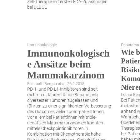
Zell-Therapie mit ersten FDA-Zulassungen
bei DLBCL.
Immunonkologie
Panorama
Immunonkologisch
Wie b
Patie
e Ansätze beim
Risik
Mammakarzinom
Komor
Elisabeth Bergen et al. 26.2.2018
Niere
PD-1- und PD-L1-Inhibitoren sind seit
mehreren Jahren für die Behandlung
Lothar Be
Bei Patie
diversester Tumoren zugelassen und
metastasi
führten zu einer signifikanten Verbesserung
anhand vo
des Outcomes vieler TumorpatientInnen.
Wahrschein
Vor allem bei Patientinnen mit triple-
Überleben
negativen Mammakarzinomen konnten
Therapies
mittels Checkpoint­inhibitoren in
bei Patie
Kombination mit Chemotherapie hohe
haben mit
Raten an pathologischen Komplettremis­