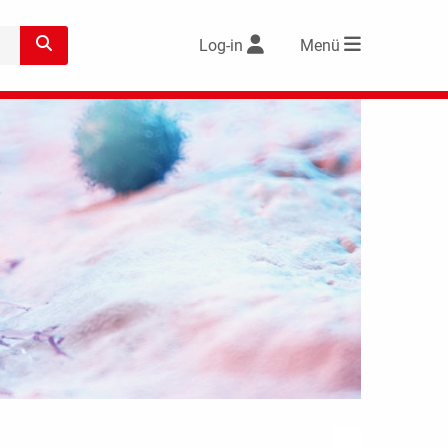
Log-in
Menü