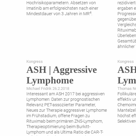
Hochrisikoparametern. Absetzen von
rezidivie
Imatinib am erfolgreichsten nach einer
ergaben e
4
Mindestdauer von ­3 Jahren in MR
.
Progressi
gegenüber
Vergleich
Rituximab
Überlebe
Gesamtübe
ähnlicher 
Kongress
Kongress
ASH | Aggressive
ASH 
Lymphome
Lym
Michael Fridrik 26.2.2018
Thomas Nö
Interessant am ASH 2017 bei aggressiven
Follikulä
Lymphomen: Daten zur prognostischen
effektiv 
Relevanz PET-assoziierter Parameter,
Chemoimm
Neues zur Therapie aggressiver Lymphome
Mantelzel
im Frühstadium, offene Fragen zu
höchst eff
Rituximab beim primären ZNS-Lymphom,
Selektiver
Therapieoptimierung beim Burkitt-
Lymphom und als Ultima Ratio die CAR-T-