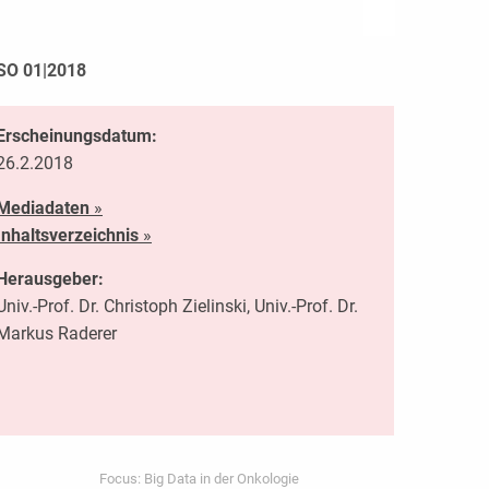
SO 01|2018
Erscheinungsdatum:
26.2.2018
Mediadaten
»
Inhaltsverzeichnis
»
Herausgeber:
Univ.-Prof. Dr. Christoph Zielinski, Univ.-Prof. Dr.
Markus Raderer
Focus: Big Data in der Onkologie