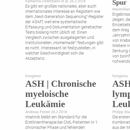
Spur
Katharina Ostermann et al. 26.2.2018
Es gibt ein großes nationales, aber auch
Maximilian
internationales Interesse an Registern wie
Ergebniss
dem ­„Next-Generation Sequencing“-Register
zeigen, d
der AGMT, weil eine systematische
Einzelzel
Erfassung und Dokumentation genetischer
dem Weg s
Tests bislang nicht üblich ist. Einen
Jahrzehnt
Vergleich zwischen ausge­lagerten und
von Krebs
institutionellen „Homemade“-Testungen gibt
Weitere V
es nicht. Interessant ist festzustellen, in
Senkung d
welcher Geschwindigkeit sich die
von bioin
Akzeptanz
...
notwendig
onkologis
Kongress
Kongress
ASH | Chronische
ASH 
myeloische
lymp
Leukämie
Leu
Andreas Petzer 26.2.2018
Philipp St
Imatinib bleibt ein Standard für die
Die erste
Erstlinientherapie bei CML-Patienten in 1.
Kombinati
chronischer Phase und fehlenden
aus der 