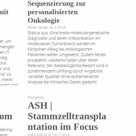
Sequenzierung zur
mit
personalisierten
Onkologie
Peter Horak 26.2.2018
Status quo: Eine breite molekulargenetische
Diagnostik und deren Interpretation im
et, um
molekularen Tumorboard werden im
nmengen
klinischen Alltag bei onkologischen
en IT-
Patienten selten umgesetzt. Zudem fehlen
ndig
prospektiv validierte Daten über deren
tive
Relevanz. Der diesbezügliche Bedarf wird in
er und
zunehmendem Umfang durch Angebote
ata“ zu
variabler Qualität ohne systematische
, merkt
Analyse der klinischen Daten gedeckt.
ssert sich
Aufgabe: Zugang zur -omischen
...
rk
Kongress
ASH |
lom
Stammzelltranspla
ntation im Focus
dering-
eine
Felix Keil et al. 26.2.2018