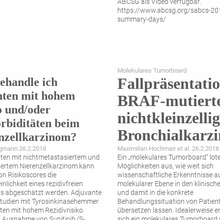
ABCSG als Video verfügbar.
https://www.abcsg.org/sabcs-20
summary-days/
Molekulares Tumorboard
Fallpräsentati
ehandle ich
nten mit hohem
BRAF-mutiert
o und/oder
nichtkleinzellig
biditäten beim
Bronchialkarz
nzellkarzinom?
rgmann 26.2.2018
Maximilian Hochmair et al. 26.2.2018
nten mit nichtmetastasiertem und
Ein „molekulares Tumorboard“ lot
ertem Nierenzellkarzinom kann
Möglichkeiten aus, wie weit sich
n Risikoscores die
wissenschaftliche Erkenntnisse a
lichkeit eines rezidivfreien
molekularer Ebene in den klinische
s abgeschätzt werden. Adjuvante
und damit in die konkrete
tudien mit Tyrosinkinasehemmer
Behandlungssituation von Patien
nten mit hohem Rezidivrisiko
übersetzen lassen. Idealerweise e
 Ausnahme von Sunitinib (S-
sich ein molekulares Tumorboard 