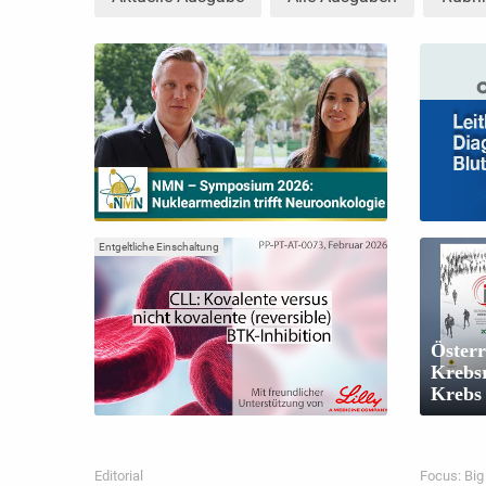
Entgeltliche Einschaltung
Österr
Krebsr
Krebs
Editorial
Focus: Big