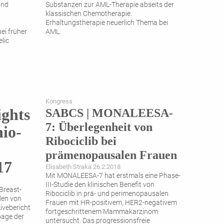
und
Substanzen zur AML-Therapie abseits der
klassischen Chemotherapie.
Erhaltungstherapie neuerlich Thema bei
ei früher
AML.
lic
Kongress
ights
SABCS | MONALEESA-
7: Überlegenheit von
io-
Ribociclib bei
prämenopausalen Frauen
17
Elisabeth Straka 26.2.2018
Mit MONALEESA-7 hat erstmals eine Phase-
III-Studie den klinischen Benefit von
Breast-
Ribociclib in prä- und perimenopausalen
en von
Frauen mit HR-positivem, HER2-negativem
Livebericht
fortgeschrittenem Mammakarzinom
page der
untersucht. Das progressionsfreie