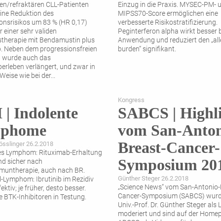
rten/refraktären CLL-Patienten
Einzug in die Praxis. MYSEC-PM- 
ine Reduktion des
MIPSS70-Score ermöglichen eine
onsrisikos um 83 % (HR 0,17)
verbesserte Risikostratifizierung.
 einer sehr validen
Peginterferon alpha wirkt besser b
stherapie mit Bendamustin plus
Anwendung und reduziert den „alle
. Neben dem progressionsfreien
burden“ signifikant.
n wurde auch das
rleben verlängert, und zwar in
Weise wie bei der
...
Kongress
| Indolente
SABCS | Highl
phome
vom San-Anton
Breast-Cancer-
sslinger 26.2.2018
res Lymphom: Rituximab-Erhaltung
Symposium 20
und sicher nach
untherapie, auch nach BR.
Günther Steger 26.2.2018
l-Lymphom: Ibrutinib im Rezidiv
„Science News“ vom San-Antonio-
ektiv; je früher, desto besser.
Cancer-Symposium (SABCS) wurd
e BTK-Inhibitoren in Testung.
Univ.-Prof. Dr. Günther Steger als 
moderiert und sind auf der Home