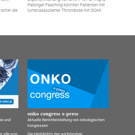
Pabinger-Fasching könnten Patienten mit
rscher die
tumorassoziierter Thrombose mit DOAK
(Edoxaban) behandelt werden, was für die
...
onko congress x-press
gie und
Aktuelle Berichterstattung von onkologischen
Kongressen
r alle von
Die Highlights der wichtigsten