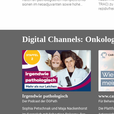
TRAC) zu 
sionen im neoadjuvanten sowie hohe
...
rezidivfre
Überleben
Digital Channels: Onkolog
Irgendwie pathologisch
www.car
Der Podcast der ÖGPath
Für Behand
Sophia Petschnak und Maja Nackenhorst
Die Platt