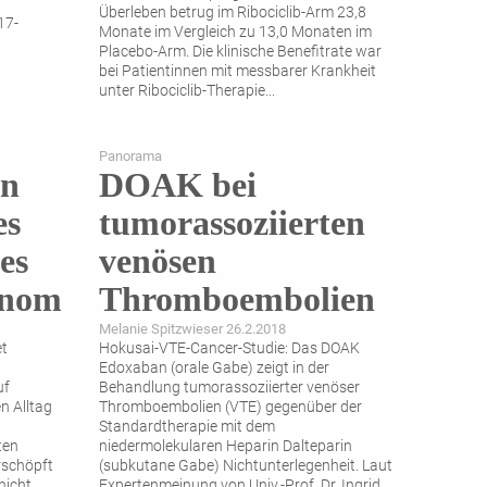
Überleben betrug im Ribociclib-Arm 23,8
17-
Monate im Vergleich zu 13,0 Monaten im
Placebo-Arm. Die klinische Benefitrate war
bei Patientinnen mit messbarer Krankheit
unter Ribociclib-Therapie
...
Panorama
on
DOAK bei
es
tumorassoziierten
es
venösen
inom
Thromboembolien
Melanie Spitzwieser 26.2.2018
et
Hokusai-VTE-Cancer-Studie: Das DOAK
Edoxaban (orale Gabe) zeigt in der
uf
Behandlung tumor­assoziierter venöser
n Alltag
Thromboembolien (VTE) gegenüber der
Standardtherapie mit dem
ten
niedermolekularen Heparin Dalteparin
rschöpft
(subkutane Gabe) Nichtunterlegenheit. Laut
nicht
Expertenmeinung von Univ.-Prof. Dr. Ingrid