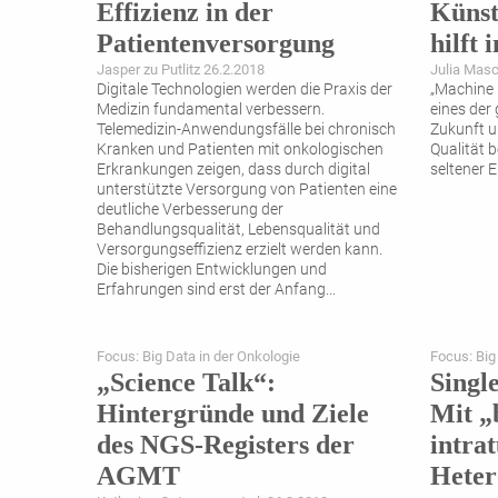
Effizienz in der
Künst
Patientenversorgung
hilft 
Jasper zu Putlitz 26.2.2018
Julia Masc
Digitale Technologien werden die Praxis der
„Machine 
Medizin fundamental verbessern.
eines der
Telemedizin-Anwendungsfälle bei chronisch
Zukunft u
Kranken und Patienten mit onkologischen
Qualität b
Erkrankungen zeigen, dass durch digital
seltener 
unterstützte Versorgung von Patienten eine
deutliche Verbesserung der
Behandlungsqualität, Lebensqualität und
Versorgungseffizienz erzielt werden kann.
Die bisherigen Entwicklungen und
Erfahrungen sind erst der Anfang
...
Focus: Big Data in der Onkologie
Focus: Big
„Science Talk“:
Singl
Hintergründe und Ziele
Mit „
des NGS-Registers der
intra
AGMT
Heter