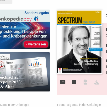
eichischer
eport 2025:
 & Alter
 Data in der Onkologie
Focus: Big Data in der Onkologie