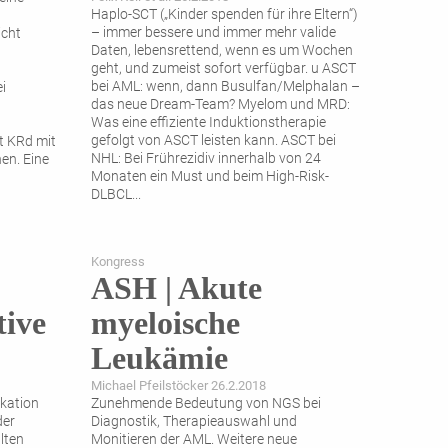
Haplo-SCT („Kinder spenden für ihre Eltern“)
– immer bessere und immer mehr valide
icht
Daten, lebensrettend, wenn es um Wochen
geht, und zumeist sofort verfügbar. u ASCT
bei AML: wenn, dann Busulfan/Melphalan –
i
das neue Dream-Team? Myelom und MRD:
Was eine effiziente Induktionstherapie
gefolgt von ASCT leisten kann. ASCT bei
t KRd mit
NHL: Bei Frührezidiv innerhalb von 24
en. Eine
Monaten ein Must und beim ­High-Risk-
DLBCL
...
Kongress
ASH | Akute
tive
myeloische
Leukämie
Michael Pfeilstöcker 26.2.2018
kation
Zunehmende Bedeutung von NGS bei
der
Diagnostik, Therapieauswahl und
lten
Monitieren der AML. Weitere neue