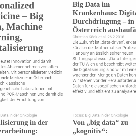
onalized
Big Data im
Krankenhaus: Digit
cine – Big
Durchdringung – in
a, Machine
Österreich ausbaufäh
ning,
Christian Köck et al. 26.2.2018
Die Zukunft ist „data-driven“, erklä
talisierung
kürzlich der Mathematiker Profess
Hanbury anlässlich seiner neuen
Stiftungsprofessur „Data Intellige
eutet Innovation und damit
der TU Wien und beschreibt weiter
tes Abschiednehmen von alten
die Digitalisierung sind wir mit ein
ten. Mit personalisierter Medizin
wachsenden Menge an Daten konf
viele Mediziner in Österreich
Wir stehen vor der Herausforderu
och klassische
Daten für die spezifischen Anfor
genetische Laboratorien mit
effektiv und effizient zu analysier
und PCR-Maschinen und damit die
keit der Errichtung von
gsgebäuden und ausgedehnter
Physician Scientists sehen vor
 Data in der Onkologie
Focus: Big Data in der Onkologie
 Defizit an bioinformatischen
lisierung in der
Von „big data“ zu
...
erarbeitung:
„kognitiv“: