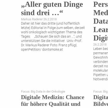
„Aller guten Dinge
Pers
sind drei …“
Medi
Dat
Markus Raderer 26.2.2018
Daher ist hier das dritte (und hoffentlich
Lear
letzte) Editorial in Folge zum selben, derzeit
wohl onkologisch wichtigsten Thema des
Digi
Tages: „Schauen Sie sich das an …“, und
unterstützen Sie die Initiative! Univ.-Prof.
26.2.2018
Dr. Markus Raderer Foto: Franz pflügl,
Leben bed
openPetition/ dontsmoke.at
permanen
Gewohnhei
verbinden 
derzeit n
molekular
Pipetten 
Notwendig
Forschun
wet labs. 
Focus: Big Data in der Onkologie
Focus: Big
allem das
Digitale Medizin: Chance
Digita
Einheiten,
für höhere Qualität und
Bildv