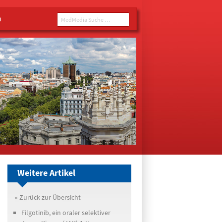
n
MedMedia Suche ...
Weitere Artikel
« Zurück zur Übersicht
Filgotinib, ein oraler selektiver