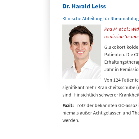
Dr. Harald Leiss
Klinische Abteilung für Rheumatologie
Pha
M. et al.: Wi
remission for more
Glukokortikoide 
Patienten. Die C
Erhaltungstherap
Jahr in Remissio
Von 124 Patiente
signifikant mehr Krankheitsschübe (n
sind. Hinsichtlich schwerer Krankhe
Fazit:
Trotz der bekannten GC-assozi
niemals außer Acht gelassen und Th
werden.