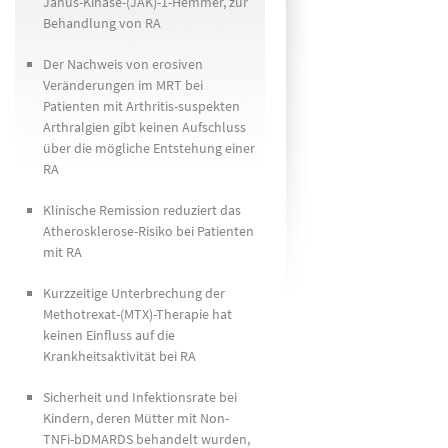
Janus-Kinase-(JAK)-1-Hemmer, zur
Behandlung von RA
Der Nachweis von erosiven
Veränderungen im MRT bei
Patienten mit Arthritis-suspekten
Arthralgien gibt keinen Aufschluss
über die mögliche Entstehung einer
RA
Klinische Remission reduziert das
Atherosklerose-Risiko bei Patienten
mit RA
Kurzzeitige Unterbrechung der
Methotrexat-(MTX)-Therapie hat
keinen Einfluss auf die
Krankheitsaktivität bei RA
Sicherheit und Infektionsrate bei
Kindern, deren Mütter mit Non-
TNFi-bDMARDS behandelt wurden,