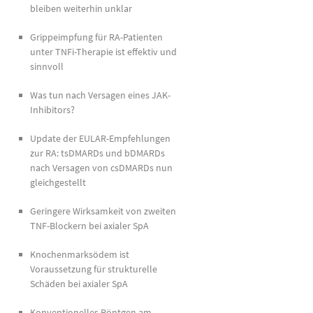
bleiben weiterhin unklar
Grippeimpfung für RA-Patienten
unter TNFi-Therapie ist effektiv und
sinnvoll
Was tun nach Versagen eines JAK-
Inhibitors?
Update der EULAR-Empfehlungen
zur RA: tsDMARDs und bDMARDs
nach Versagen von csDMARDs nun
gleichgestellt
Geringere Wirksamkeit von zweiten
TNF-Blockern bei axialer SpA
Knochenmarksödem ist
Voraussetzung für strukturelle
Schäden bei axialer SpA
Konventionelles Röntgen am