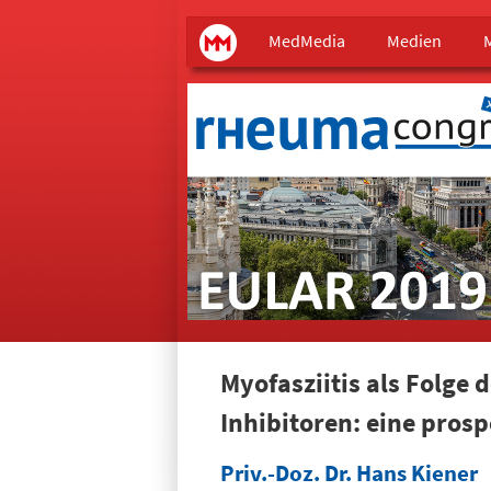
Main menu
MedMedia
MedMedia
Medien
Myofasziitis als Folg
Inhibitoren: eine prosp
Priv.-Doz. Dr. Hans Kiener