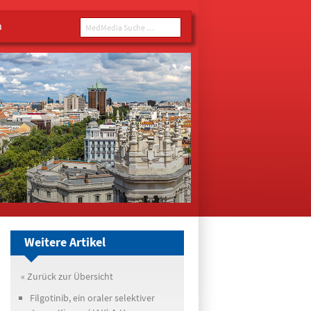
n
MedMedia Suche ...
Weitere Artikel
« Zurück zur Übersicht
Filgotinib, ein oraler selektiver