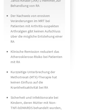
Janus-Kinase-(JAK)-1-Hemmer, zur
Behandlung von RA
Der Nachweis von erosiven
Veränderungen im MRT bei
Patienten mit Arthritis-suspekten
Arthralgien gibt keinen Aufschluss
über die mögliche Entstehung einer
RA
Klinische Remission reduziert das
Atherosklerose-Risiko bei Patienten
mit RA
Kurzzeitige Unterbrechung der
Methotrexat-(MTX)-Therapie hat
keinen Einfluss auf die
Krankheitsaktivität bei RA
Sicherheit und Infektionsrate bei
Kindern, deren Mütter mit Non-
TNFi-bDMARDS behandelt wurden,