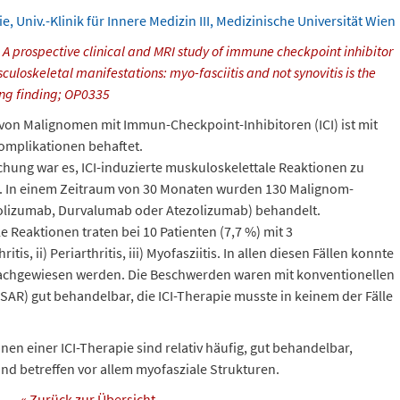
, Univ.-Klinik für Innere Medizin III, Medizinische Universität Wien
:
A prospective clinical and MRI study of immune checkpoint inhibitor
culoskeletal manifestations: myo-fasciitis and not synovitis is the
ng finding;
OP0335
von Malignomen mit Immun-Checkpoint-Inhibitoren (ICI) ist mit
omplikationen behaftet.
chung war es, ICI-induzierte muskuloskelettale Reaktionen zu
n. In einem Zeitraum von 30 Monaten wurden 130 Malignom-
rolizumab, Durvalumab oder Atezolizumab) behandelt.
 Reaktionen traten bei 10 Patienten (7,7 %) mit 3
tis, ii) Periarthritis, iii) Myofasziitis. In allen diesen Fällen konnte
nachgewiesen werden. Die Beschwerden waren mit konventionellen
NSAR) gut behandelbar, die ICI-Therapie musste in keinem der Fälle
en einer ICI-Therapie sind relativ häufig, gut behandelbar,
d betreffen vor allem myofasziale Strukturen.
« Zurück zur Übersicht