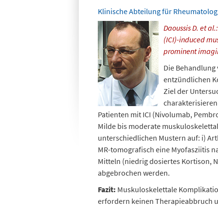
Klinische Abteilung für Rheumatologie
Daoussis D. et al.
(ICI)-induced mus
prominent imagi
Die Behandlung 
entzündlichen K
Ziel der Untersu
charakterisiere
Patienten mit ICI (Nivolumab, Pemb
Milde bis moderate muskuloskelettale
unterschiedlichen Mustern auf: i) Arthri
MR-tomografisch eine Myofasziitis 
Mitteln (niedrig dosiertes Kortison, 
abgebrochen werden.
Fazit:
Muskuloskelettale Komplikation
erfordern keinen Therapieabbruch un