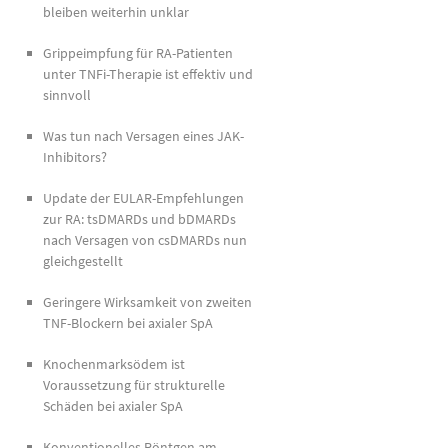
bleiben weiterhin unklar
Grippeimpfung für RA-Patienten
unter TNFi-Therapie ist effektiv und
sinnvoll
Was tun nach Versagen eines JAK-
Inhibitors?
Update der EULAR-Empfehlungen
zur RA: tsDMARDs und bDMARDs
nach Versagen von csDMARDs nun
gleichgestellt
Geringere Wirksamkeit von zweiten
TNF-Blockern bei axialer SpA
Knochenmarksödem ist
Voraussetzung für strukturelle
Schäden bei axialer SpA
Konventionelles Röntgen am