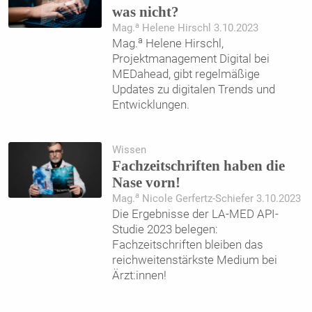
was nicht?
a
Mag.
Helene Hirschl 3.10.2023
a
Mag.
Helene Hirschl,
Projektmanagement Digital bei
MEDahead, gibt regelmäßige
Updates zu digitalen Trends und
Entwicklungen.
Wissen
Fachzeitschriften haben die
Nase vorn!
a
Mag.
Nicole Gerfertz-Schiefer 3.10.2023
Die Ergebnisse der LA-MED API-
Studie 2023 belegen:
Fachzeitschriften bleiben das
reichweitenstärkste Medium bei
Ärzt:innen!