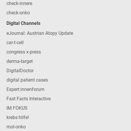
check-innere
check-onko
Digital Channels
eJournal: Austrian Atopy Update
car-t-cell
congress x-press
derma-target
DigitalDoctor
digital patient cases
Expert:innenforum
Fast Facts Interactive
IM FOKUS
krebs:hilfe!
mol-onko