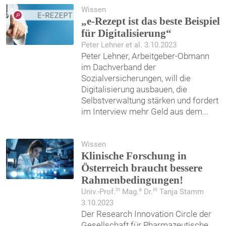
Wissen
„e-Rezept ist das beste Beispiel
für Digitalisierung“
Peter Lehner et al. 3.10.2023
Peter Lehner, Arbeitgeber-Obmann
im Dachverband der
Sozialversicherungen, will die
Digitalisierung ausbauen, die
Selbstverwaltung stärken und fordert
im Interview mehr Geld aus dem
...
Wissen
Klinische Forschung in
Österreich braucht bessere
Rahmenbedingungen!
in
a
in
Univ.-Prof.
Mag.
Dr.
Tanja Stamm
3.10.2023
Der Research Innovation Circle der
Gesellschaft für Pharmazeutische