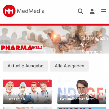
Fachmagazin
für
Pharmazie
Aktuelle Ausgabe
Alle Ausgaben
So informieren sich
Ärzt:innen in
Taktgeber der digitalen
Österreich
Gesundheitsreform