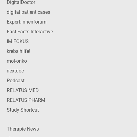
DigitalDoctor
digital patient cases
Expert:innenforum
Fast Facts Interactive
IM FOKUS
krebs:hilfe!
mol-onko
nextdoc
Podcast
RELATUS MED
RELATUS PHARM
Study Shortcut
Therapie News