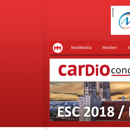
Main menu
MedMedia
MedMedia
Medien