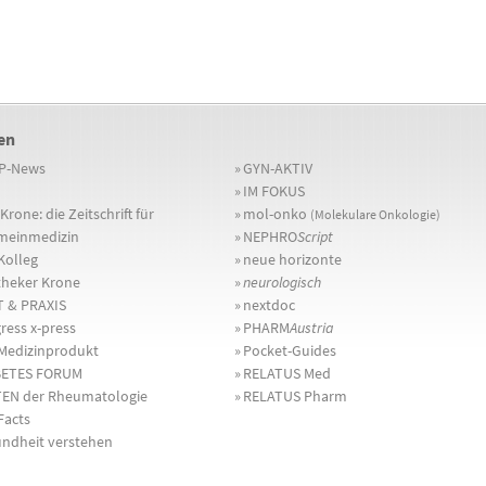
en
P-News
»
GYN-AKTIV
»
IM FOKUS
Krone: die Zeitschrift für
»
mol-onko
(Molekulare Onkologie)
meinmedizin
»
NEPHRO
Script
olleg
»
neue horizonte
heker Krone
»
neurologisch
 & PRAXIS
»
nextdoc
ress x-press
»
PHARM
Austria
Medizinprodukt
»
Pocket-Guides
BETES FORUM
»
RELATUS Med
EN der Rheumatologie
»
RELATUS Pharm
Facts
ndheit verstehen