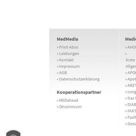
MedMedia
Medi
»
Print-Abos
»
AHO
»
Leistungen
»
»
Kontakt
Ärzte 
»
Impressum
Allge
»
AGB
»
APOK
»
Datenschutzerklärung
»
Apot
»
ARZT
Kooperationspartner
»
cong
»
Das 
»
MEDahead
»
DIA
»
Onconovum
»
FAKT
»
Fast
»
Gesu