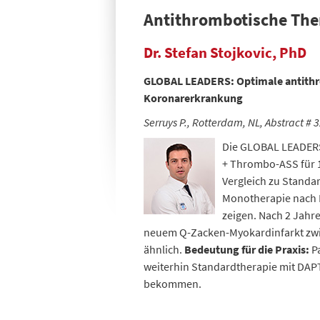
Antithrombotische Ther
Dr. Stefan Stojkovic, PhD
GLOBAL LEADERS: Optimale antithro
Koronarerkrankung
Serruys P., Rotterdam, NL, Abstract # 
Die GLOBAL LEADERS-
+ Thrombo-ASS für 1
Vergleich zu Standa
Monotherapie nach P
zeigen. Nach 2 Jahr
neuem Q-Zacken-Myokardinfarkt zwis
ähnlich.
Bedeutung für die Praxis:
Pa
weiterhin Standardtherapie mit DAP
bekommen.