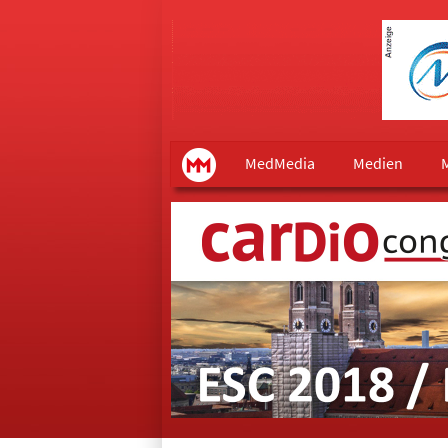
Main menu
MedMedia
MedMedia
Medien