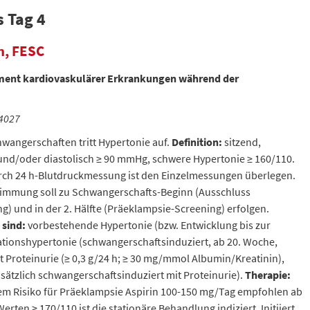
s Tag 4
in, FESC
ment kardiovaskulärer Erkrankungen während der
 4027
hwangerschaften tritt Hypertonie auf.
Definition:
sitzend,
 und/oder diastolisch ≥ 90 mmHg, schwere Hypertonie ≥ 160/110.
rch 24 h-Blutdruckmessung ist den Einzelmessungen überlegen.
timmung soll zu Schwangerschafts-Beginn (Ausschluss
) und in der 2. Hälfte (Präeklampsie-Screening) erfolgen.
 sind:
vorbestehende Hypertonie (bzw. Entwicklung bis zur
ationshypertonie (schwangerschaftsinduziert, ab 20. Woche,
 Proteinurie (≥ 0,3 g/24 h; ≥ 30 mg/mmol Albumin/Kreatinin),
ätzlich schwangerschaftsinduziert mit Proteinurie).
Therapie:
rem Risiko für Präeklampsie Aspirin 100-150 mg/Tag empfohlen ab
erten ≥ 170/110 ist die stationäre Behandlung indiziert. Initiiert