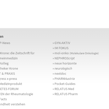
en
P-News
»
GYN-AKTIV
»
IM FOKUS
Krone: die Zeitschrift für
»
mol-onko
(Molekulare Onkologie)
meinmedizin
»
NEPHRO
Script
olleg
»
neue horizonte
heker Krone
»
neurologisch
 & PRAXIS
»
nextdoc
ress x-press
»
PHARM
Austria
Medizinprodukt
»
Pocket-Guides
BETES FORUM
»
RELATUS Med
EN der Rheumatologie
»
RELATUS Pharm
Facts
ndheit verstehen