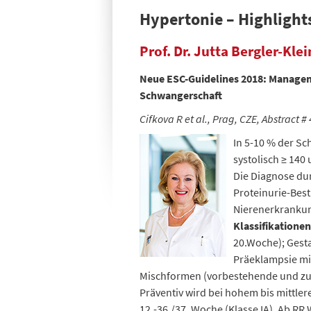
Hypertonie – Highlight
Prof. Dr. Jutta Bergler-Kle
Neue ESC-Guidelines 2018: Manage
Schwangerschaft
Cifkova R et al., Prag, CZE, Abstract #
In 5-10 % der Sc
systolisch ≥ 140
Die Diagnose du
Proteinurie-Bes
Nierenerkrankung
Klassifikationen
20.Woche); Gest
Präeklampsie mit
Mischformen (vorbestehende und zus
Präventiv wird bei hohem bis mittle
12.-36./37. Woche (Klasse IA). Ab RR W