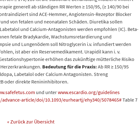
apie generell ab ständigen RR Werten ≥ 150/95, (≥ 140/90 bei
 kontraindiziert sind ACE-Hemmer, Angiotensin-Rezeptor Blocker
grund von fetalen und neonatalen Schäden. Diuretika sollen
Labetalol und Calcium-Antagonisten werden empfohlen (IC). Beta-
önnen fetale Bradykardie, Wachstumsretardierung und
psie und Lungenödem soll Nitroglycerin i.v. infundiert werden
ohlen, ist aber ein Reservemedikament. Urapidil kann i. v.
estationshypertonie erhöhen das zukünftige mütterliche Risiko
he Herzerkrankungen.
Bedeutung für die Praxis:
Ab RR ≥ 150/95
opa, Labetalol oder Calcium Antagonisten. Streng
B oder direkte Renininhibitoren.
w.safefetus.com
und unter
www.escardio.org/guidelines
/advance-article/doi/10.1093/eurheartj/ehy340/5078465#
Table 7
« Zurück zur Übersicht