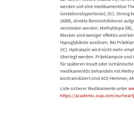
werden soll eine medikamentöse Ther
Gestationshypertonie); (IC). Streng
(ARB), direkte Renininhibitoren auf
vermieden werden. Methyldopa (IB), 
Blocker sind weniger effektiv und k
Hypoglykämie auslösen. Bei Präeklam
(IC). Hydralazin wird nicht mehr empf
überlegt werden. Präeklampsie und G
für späteren Insult oder ischämisc
medikamentös behandeln mit Methyld
kontraindiziert sind ACE-Hemmer, AR
Liste sicherer Medikamente unter
ww
https://academic.oup.com/eurheartj