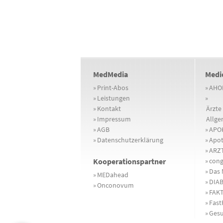
MedMedia
Medi
»
Print-Abos
»
AHO
»
Leistungen
»
»
Kontakt
Ärzte 
»
Impressum
Allge
»
AGB
»
APOK
»
Datenschutzerklärung
»
Apot
»
ARZT
Kooperationspartner
»
cong
»
Das 
»
MEDahead
»
DIA
»
Onconovum
»
FAKT
»
Fast
»
Gesu