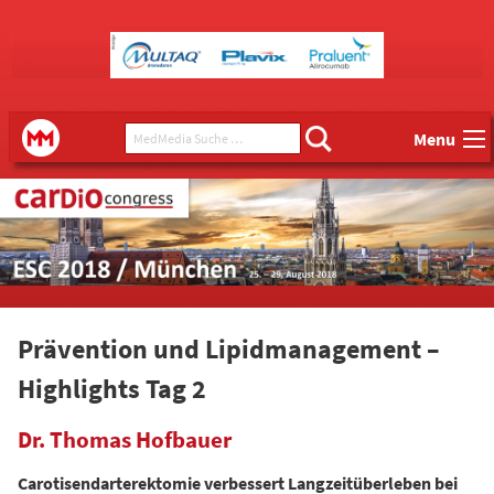
Main menu
MedMedia Suche ...
MedMedia
Menu
Prävention und Lipidmanagement –
Highlights Tag 2
Dr. Thomas Hofbauer
Carotisendarterektomie verbessert Langzeitüberleben bei