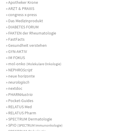
»
Apotheker Krone
»
ARZT & PRAXIS
»
congress x-press
»
Das Medizinprodukt
»
DIABETES FORUM
»
FAKTEN der Rheumatologie
»
FastFacts
»
Gesundheit verstehen
»
GYN-AKTIV
»
IM FOKUS
»
mol-onko
(Molekulare Onkologie)
»
NEPHRO
Script
»
neue horizonte
»
neurologisch
»
nextdoc
»
PHARM
Austria
»
Pocket-Guides
»
RELATUS Med
»
RELATUS Pharm
»
SPECTRUM Dermatologie
»
SPIO
(SPECTRUM Immunonkologie)