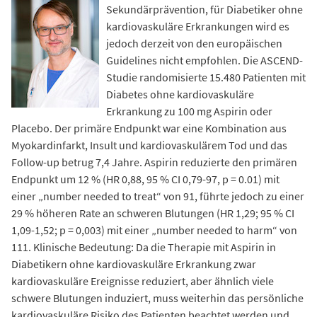
Sekundärprävention, für Diabetiker ohne
kardiovaskuläre Erkrankungen wird es
jedoch derzeit von den europäischen
Guidelines nicht empfohlen. Die ASCEND-
Studie randomisierte 15.480 Patienten mit
Diabetes ohne kardiovaskuläre
Erkrankung zu 100 mg Aspirin oder
Placebo. Der primäre Endpunkt war eine Kombination aus
Myokardinfarkt, Insult und kardiovaskulärem Tod und das
Follow-up betrug 7,4 Jahre. Aspirin reduzierte den primären
Endpunkt um 12 % (HR 0,88, 95 % CI 0,79-97, p = 0.01) mit
einer „number needed to treat“ von 91, führte jedoch zu einer
29 % höheren Rate an schweren Blutungen (HR 1,29; 95 % CI
1,09-1,52; p = 0,003) mit einer „number needed to harm“ von
111. Klinische Bedeutung: Da die Therapie mit Aspirin in
Diabetikern ohne kardiovaskuläre Erkrankung zwar
kardiovaskuläre Ereignisse reduziert, aber ähnlich viele
schwere Blutungen induziert, muss weiterhin das persönliche
kardiovaskuläre Risiko des Patienten beachtet werden und