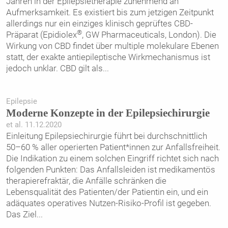
Jahren in der Epilepsietherapie zunehmend an
Aufmerksamkeit. Es existiert bis zum jetzigen Zeitpunkt
allerdings nur ein einziges klinisch geprüftes CBD-
®
Präparat (Epidiolex
, GW Pharmaceuticals, London). Die
Wirkung von CBD findet über multiple molekulare Ebenen
statt, der exakte antiepileptische Wirkmechanismus ist
jedoch unklar. CBD gilt als
...
Epilepsie
Moderne Konzepte in der Epilepsiechirurgie
et al. 11.12.2020
Einleitung Epilepsiechirurgie führt bei durchschnittlich
50–60 % aller operierten Patient*innen zur Anfallsfreiheit.
Die Indikation zu einem solchen Eingriff richtet sich nach
folgenden Punkten: Das Anfallsleiden ist medikamentös
therapierefraktär, die Anfälle schränken die
Lebensqualität des Patienten/der Patientin ein, und ein
adäquates operatives Nutzen-Risiko-Profil ist gegeben.
Das Ziel
...