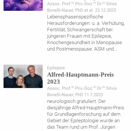
in
in
in
Assoc. Prof.
Priv.-Doz.
Dr.
Silvia
Bonelli-Nauer, PhD et al. 22.12.2025
Lebensphasenspezifische
Herausforderungen: u. a. Verhütung,
Fertilität, Schwangerschaft bei
jüngeren Frauen mit Epilepsie,
Knochengesundheit in Menopause
und Postmenopause. ASM und
...
Epilepsie
Alfred-Hauptmann-Preis
2023
in
in
in
Assoc. Prof.
Priv.-Doz.
Dr.
Silvia
Bonelli-Nauer, PhD 11.7.2023
neurologisch gratuliert: Der
diesjährige Alfred-Hauptmann-Preis
für Grundlagenforschung auf dem
Gebiet der Epileptologie wurde an
das Team rund um Prof. Jürgen