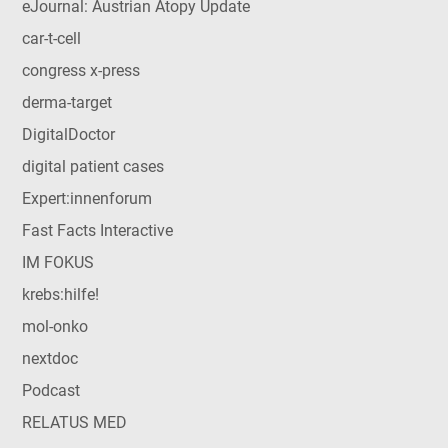
eJournal: Austrian Atopy Update
car-t-cell
congress x-press
derma-target
DigitalDoctor
digital patient cases
Expert:innenforum
Fast Facts Interactive
IM FOKUS
krebs:hilfe!
mol-onko
nextdoc
Podcast
RELATUS MED