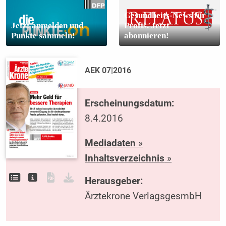
Gesundheits-News für
Jetzt anmelden und
Profis. Jetzt
Punkte sammeln!
abonnieren!
AEK 07|2016
Erscheinungsdatum:
8.4.2016
Mediadaten
»
Inhaltsverzeichnis
»
Herausgeber:
Ärztekrone VerlagsgesmbH