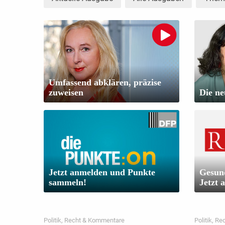
Umfassend abklären, präzise
zuweisen
Die ne
Jetzt anmelden und Punkte
Gesund
sammeln!
Jetzt 
Politik, Recht & Kommentare
Politik, R