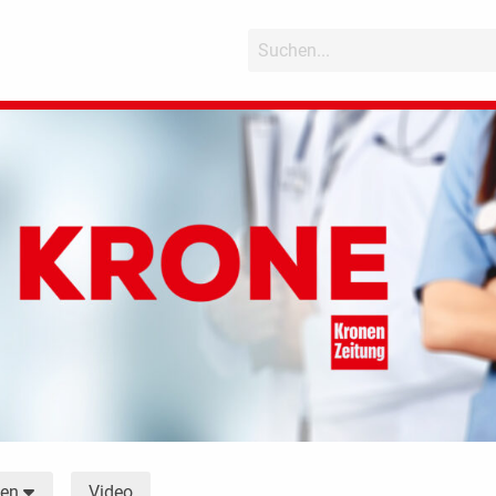
Video
men