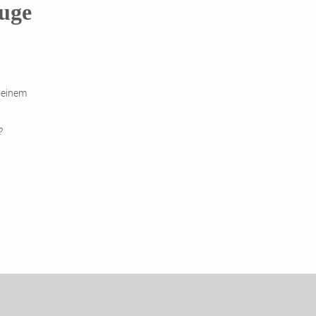
euge
 einem
?