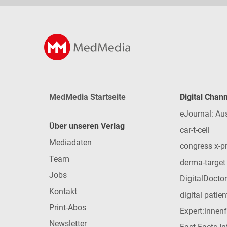
MedMedia Startseite
Digital Chan
eJournal: Au
Über unseren Verlag
car-t-cell
Mediadaten
congress x-p
Team
derma-target
Jobs
DigitalDoctor
Kontakt
digital patie
Print-Abos
Expert:innen
Newsletter