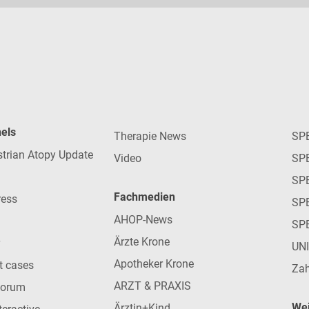
nels
Therapie News
SP
strian Atopy Update
Video
SP
SP
Fachmedien
ress
SPE
AHOP-News
SP
Ärzte Krone
UN
Apotheker Krone
nt cases
Zah
ARZT & PRAXIS
forum
Wei
Ärztin+Kind