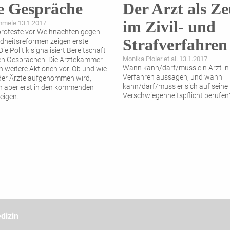
e Gespräche
Der Arzt als Z
im Zivil- und
mmele 13.1.2017
proteste vor Weihnachten gegen
Strafverfahren
dheitsreformen zeigen erste
ie Politik signalisiert Bereitschaft
Monika Ploier et al. 13.1.2017
en Gesprächen. Die Ärztekammer
Wann kann/darf/muss ein Arzt in
ch weitere Aktionen vor. Ob und wie
Verfahren aussagen, und wann
k der Ärzte aufgenommen wird,
kann/darf/muss er sich auf seine
ch aber erst in den kommenden
Verschwiegenheitspflicht berufen
eigen.
dizin