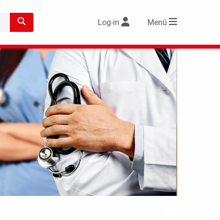
Log-in
Menü