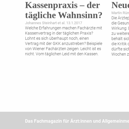
Kassenpraxis – der
Neu
tägliche Wahnsinn?
Martin Rü
Die Ärzte
Johannes Steinhart et al. 13.1.2017
die Gesun
Welche Erfahrungen machen Fachärzte mit
Wirkung: D
Kassenvertrag in der täglichen Praxis?
zu weiter
Lohnt es sich überhaupt noch, einen
behält si
Vertrag mit der GKK anzustreben? Beispiele
die Kriti
von Wiener Fachärzten zeigen: Leicht ist es
dürfte si
nicht. Vom täglichen Leid mit den Kassen.
Wochen z
Das Fachmagazin für Ärzt:innen und Allgemeinme