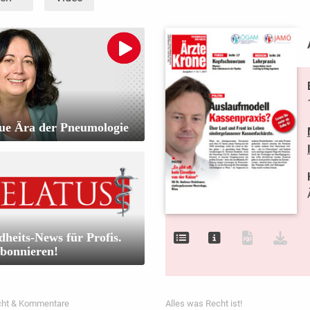
ue Ära der Pneumologie
heits-News für Profis.
abonnieren!
echt & Kommentare
Alles was Recht ist!