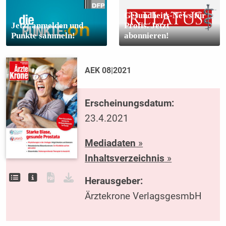
Gesundheits-News für
Jetzt anmelden und
Profis. Jetzt
Punkte sammeln!
abonnieren!
AEK 08|2021
Erscheinungsdatum:
23.4.2021
Mediadaten
»
Inhaltsverzeichnis
»
Herausgeber:
Ärztekrone VerlagsgesmbH