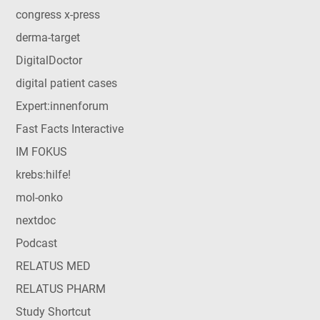
congress x-press
derma-target
DigitalDoctor
digital patient cases
Expert:innenforum
Fast Facts Interactive
IM FOKUS
krebs:hilfe!
mol-onko
nextdoc
Podcast
RELATUS MED
RELATUS PHARM
Study Shortcut