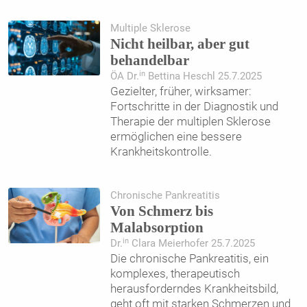
Multiple Sklerose
Nicht heilbar, aber gut
behandelbar
in
ÖA Dr.
Bettina Heschl 25.7.2025
Gezielter, früher, wirksamer:
Fortschritte in der Diagnostik und
Therapie der multiplen Sklerose
ermöglichen eine bessere
Krankheitskontrolle.
Chronische Pankreatitis
Von Schmerz bis
Malabsorption
in
Dr.
Clara Meierhofer 25.7.2025
Die chronische Pankreatitis, ein
komplexes, therapeutisch
herausforderndes Krankheitsbild,
geht oft mit starken Schmerzen und