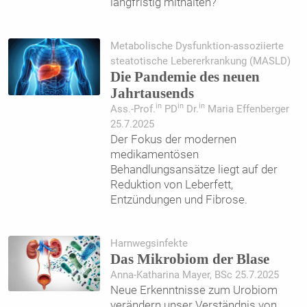
langfristig mithalten?
Metabolische Dysfunktion-assoziierte
steatotische Lebererkrankung (MASLD)
Die Pandemie des neuen
Jahrtausends
in
in
in
Ass.-Prof.
PD
Dr.
Maria Effenberger
25.7.2025
Der Fokus der modernen
medikamentösen
Behandlungsansätze liegt auf der
Reduktion von Leberfett,
Entzündungen und Fibrose.
Harnwegsinfekte
Das Mikrobiom der Blase
Anna-Katharina Mayer, BSc 25.7.2025
Neue Erkenntnisse zum Urobiom
verändern unser Verständnis von