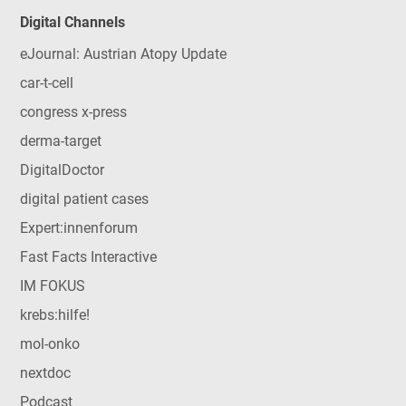
Digital Channels
eJournal: Austrian Atopy Update
car-t-cell
congress x-press
derma-target
DigitalDoctor
digital patient cases
Expert:innenforum
Fast Facts Interactive
IM FOKUS
krebs:hilfe!
mol-onko
nextdoc
Podcast