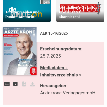
Gesundheits-News für
Jetzt anmelden und
Profis. Jetzt
Punkte sammeln!
abonnieren!
AEK 15-16|2025
Erscheinungsdatum:
25.7.2025
Mediadaten
»
Inhaltsverzeichnis
»
Herausgeber:
Ärztekrone VerlagsgesmbH