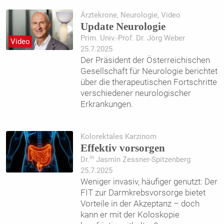
Ärztekrone, Neurologie, Video
Update Neurologie
Prim. Univ.-Prof. Dr. Jörg Weber
Video
25.7.2025
Der Präsident der Österreichischen
Gesellschaft für Neurologie berichtet
über die therapeutischen Fortschritte
verschiedener neurologischer
Erkrankungen.
Kolorektales Karzinom
Effektiv vorsorgen
in
Dr.
Jasmin Zessner-Spitzenberg
25.7.2025
Weniger invasiv, häufiger genutzt: Der
FIT zur Darmkrebsvorsorge bietet
Vorteile in der Akzeptanz – doch
kann er mit der Koloskopie