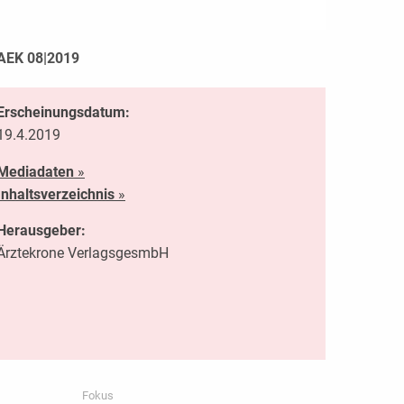
AEK 08|2019
Erscheinungsdatum:
19.4.2019
Mediadaten
»
Inhaltsverzeichnis
»
Herausgeber:
Ärztekrone VerlagsgesmbH
Fokus