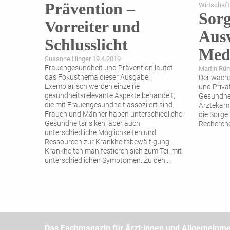
Prävention –
Wirtschaft
Sorg
Vorreiter und
Ausv
Schlusslicht
Med
Susanne Hinger 19.4.2019
Frauengesundheit und Prävention lautet
Martin Rü
das Fokusthema dieser Ausgabe.
Der wachs
Exemplarisch werden einzelne
und Priva
gesundheitsrelevante Aspekte behandelt,
Gesundhei
die mit Frauengesundheit assoziiert sind.
Ärztekamm
Frauen und Männer haben unterschiedliche
die Sorge
Gesundheitsrisiken, aber auch
Recherche
unterschiedliche Möglichkeiten und
Ressourcen zur Krankheitsbewältigung.
Krankheiten manifestieren sich zum Teil mit
unterschiedlichen Symptomen. Zu den
...
Das Fachmagazin für Ärzt:innen und Allgemeinme