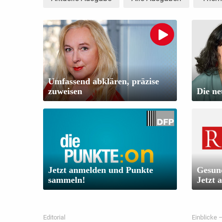
Umfassend abklären, präzise
zuweisen
Die ne
Jetzt anmelden und Punkte
Gesund
sammeln!
Jetzt 
Editorial
Einblicke 