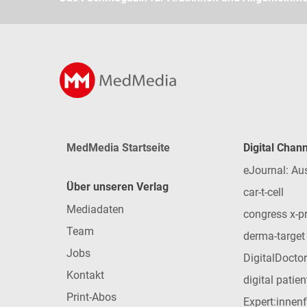
MedMedia Startseite
Digital Chan
eJournal: Au
Über unseren Verlag
car-t-cell
Mediadaten
congress x-p
Team
derma-target
Jobs
DigitalDoctor
Kontakt
digital patie
Print-Abos
Expert:innen