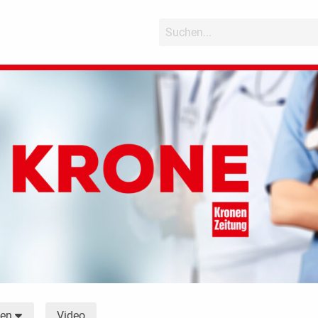
Video
men