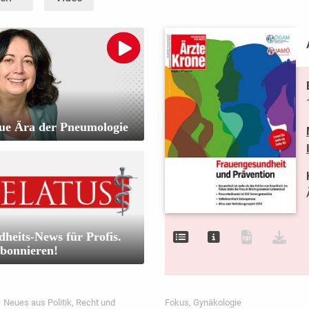
ue Ära der Pneumologie
heits-News für Profis.
abonnieren!
– Neues aus Politik, Recht und
Fokus, Gynäkologie