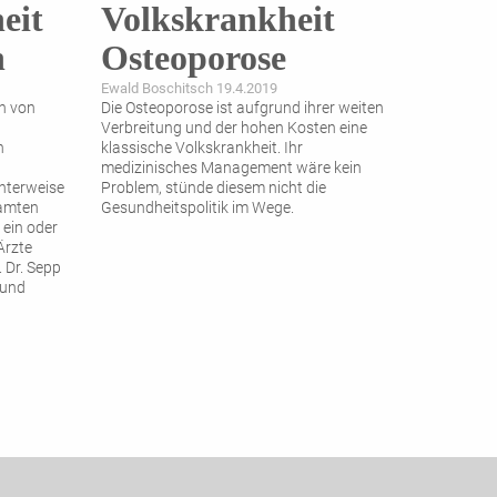
eit
Volkskrankheit
n
Osteoporose
Ewald Boschitsch 19.4.2019
en von
Die Osteoporose ist aufgrund ihrer weiten
Verbreitung und der hohen Kosten eine
n
klassische Volkskrankheit. Ihr
medizinisches Management wäre kein
nterweise
Problem, stünde diesem nicht die
samten
Gesundheitspolitik im Wege.
 ein oder
Ärzte
. Dr. Sepp
 und