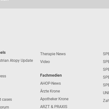
nels
Therapie News
SP
strian Atopy Update
Video
SP
SP
Fachmedien
ress
SPE
AHOP-News
SP
Ärzte Krone
UN
Apotheker Krone
nt cases
Zah
ARZT & PRAXIS
forum