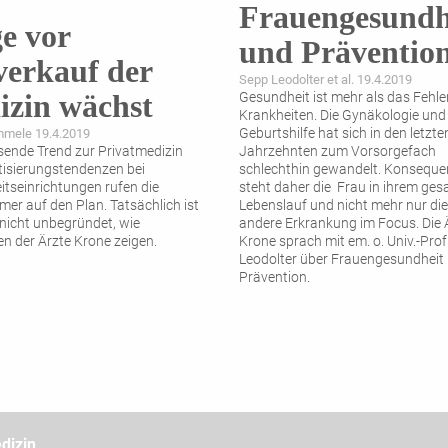
Frauengesundh
e vor
und Präventio
erkauf der
Sepp Leodolter et al. 19.4.2019
izin wächst
Gesundheit ist mehr als das Fehl
Krankheiten. Die Gynäkologie und
Geburtshilfe hat sich in den letzte
mmele 19.4.2019
ende Trend zur Privatmedizin
Jahrzehnten zum Vorsorgefach
tisierungstendenzen bei
schlechthin gewandelt. Konseque
tseinrichtungen rufen die
steht daher die Frau in ihrem ge
er auf den Plan. Tatsächlich ist
Lebenslauf und nicht mehr nur die
 nicht unbegründet, wie
andere Erkrankung im Focus. Die 
n der Ärzte Krone zeigen.
Krone sprach mit em. o. Univ.-Prof
Leodolter über Frauengesundheit
Prävention.
dizin