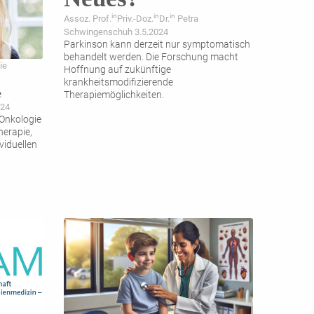
in
in
in
Assoz. Prof.
Priv.-Doz.
Dr.
Petra
Schwingenschuh 3.5.2024
Parkinson kann derzeit nur symptomatisch
behandelt werden. Die Forschung macht
ie
Hoffnung auf zukünftige
krankheitsmodifizierende
e
Therapiemöglichkeiten.
024
 Onkologie
herapie,
viduellen