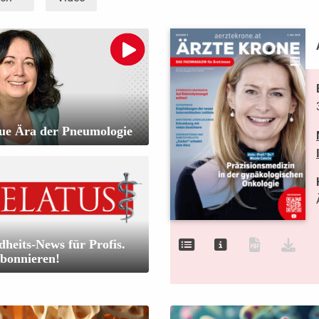
ue Ära der Pneumologie
heits-News für Profis.
abonnieren!