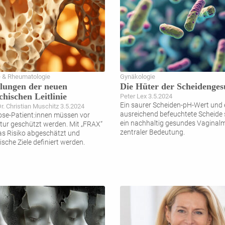
e & Rheumatologie
Gynäkologie
lungen der neuen
Die Hüter der Scheidenges
chischen Leitlinie
Peter Lex 3.5.2024
Ein saurer Scheiden-pH-Wert und 
Dr. Christian Muschitz 3.5.2024
ausreichend befeuchtete Scheide 
se-Patient:innen müssen vor
ein nachhaltig gesundes Vaginalm
ktur geschützt werden. Mit „FRAX“
zentraler Bedeutung.
s Risiko abgeschätzt und
sche Ziele definiert werden.