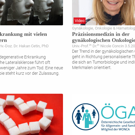
Video
Gynäkologie, Onkologie & Hämatolog
krankung mit vielen
Präzisionsmedizin in der
ern
gynäkologischen Onkologi
in
in
riv.-Doz. Dr. Hakan Cetin, PhD
Univ.-Prof.
Dr.
Nicole Concin 3.5.2
Der Trend in der gynäkologischen
geht in Richtung personalisierte T
degenerative Erkrankung
die sich an Tumorbiologie und indi
e Lateralsklerose führt oft
Merkmalen orientiert.
 weniger Jahre zum Tod. Eine neue
ie steht kurz vor der Zulassung.