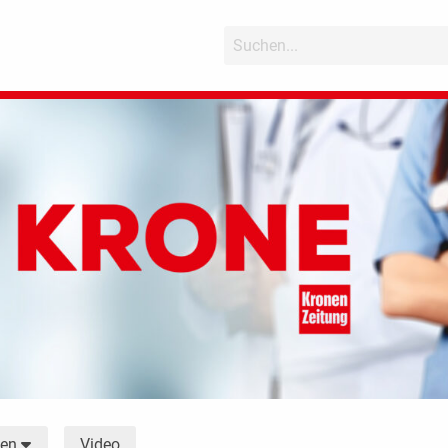
Video
men