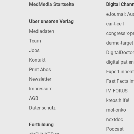
MedMedia Startseite
Digital Chan
eJournal: Au
Über unseren Verlag
car-t-cell
Mediadaten
congress x-p
Team
derma-target
Jobs
DigitalDoctor
Kontakt
digital patie
Print-Abos
Expert:innen
Newsletter
Fast Facts In
Impressum
IM FOKUS
AGB
krebs:hilfe!
Datenschutz
mol-onko
nextdoc
Fortbildung
Podcast