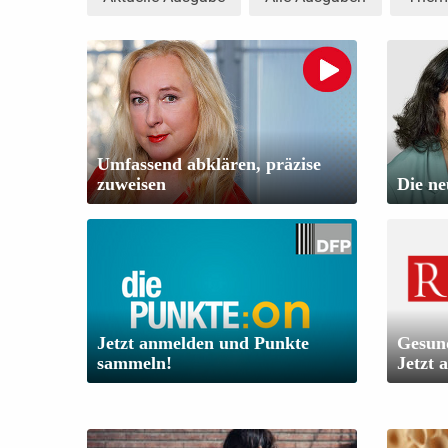
Umfassend abklären, präzise
zuweisen
Die ne
Jetzt anmelden und Punkte
Gesund
sammeln!
Jetzt 