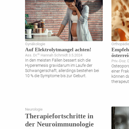
Gynäkologie
Orthopädi
Auf Elektrolytmangel achten!
Empfeh
österrei
in
Ass. Dr.
Hannah Schmidt 3.5.2024
In den meisten Fällen bessert sich die
Priv.-Doz. 
Hyperemesis gravidarum im Laufe der
Osteoporo
Schwangerschaft, allerdings bestehen bei
einer Fra
10 % die Symptome bis zur Geburt.
können da
therapeuti
Neurologie
Therapiefortschritte in
der Neuroimmunologie