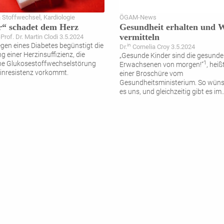
 Stoffwechsel, Kardiologie
ÖGAM-News
r“ schadet dem Herz
Gesundheit erhalten und 
vermitteln
-Prof. Dr. Martin Clodi 3.5.2024
egen eines Diabetes begünstigt die
in
Dr.
Cornelia Croy 3.5.2024
 einer Herzinsuffizienz, die
„Gesunde Kinder sind die gesund
1
ne Glukosestoffwechselstörung
Erwachsenen von morgen!“
, heiß
linresistenz vorkommt.
einer Broschüre vom
Gesundheitsministerium. So wüns
es uns, und gleichzeitig gibt es im
.