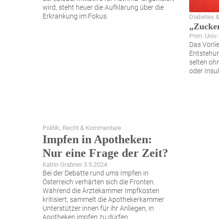
wird, steht heuer die Aufklärung über die
Erkrankung im Fokus.
Diabetes &
„Zucke
Prim. Univ.
Das Vorli
Entstehung
selten oh
oder Insu
Politik, Recht & Kommentare
Impfen in Apotheken:
Nur eine Frage der Zeit?
Katrin Grabner 3.5.2024
Bei der Debatte rund ums Impfen in
Österreich verhärten sich die Fronten.
Während die Ärztekammer Impfkosten
kritisiert, sammelt die Apothekerkammer
Unterstützer:innen für ihr Anliegen, in
Apotheken impfen zu dürfen.