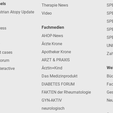
nels
Therapie News
SP
strian Atopy Update
Video
SP
SP
Fachmedien
ress
SPE
AHOP-News
SP
Ärzte Krone
UN
Apotheker Krone
nt cases
Zah
ARZT & PRAXIS
forum
Wei
Ärztin+Kind
teractive
Das Medizinprodukt
Büc
DIABETES FORUM
Fac
FAKTEN der Rheumatologie
Ges
GYN-AKTIV
Neu
neurologisch