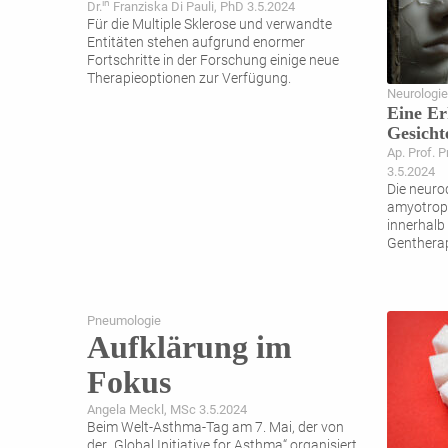
in
Dr.
Franziska Di Pauli, PhD 3.5.2024
Für die Multiple Sklerose und verwandte
Entitäten stehen aufgrund enormer
Fortschritte in der Forschung einige neue
Therapieoptionen zur Verfügung.
Neurologie
Eine Er
Gesicht
Ap. Prof. P
3.5.2024
Die neuro
amyotroph
innerhalb
Gentherap
Pneumologie
Aufklärung im
Fokus
Angela Meckl, MSc 3.5.2024
Beim Welt-Asthma-Tag am 7. Mai, der von
der „Global Initiative for Asthma“ organisiert