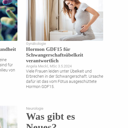
Gynäkologie
undheit
Hormon GDF15 für
Schwangerschaftsübelkeit
eine
verantwortlich
sind für
Angela Meckl, MSc 3.5.2024
ilieu von
Viele Frauen leiden unter Übelkeit und
Erbrechen in der Schwangerschaft. Ursache
dafür ist das vom Fötus ausgeschüttete
Hormon GDF15.
Neurologie
Was gibt es
Neues?