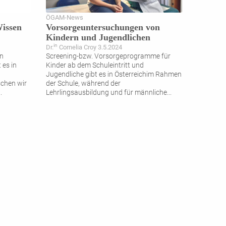
ÖGAM-News
Wissen
Vorsorgeuntersuchungen von
Kindern und Jugendlichen
in
Dr.
Cornelia Croy 3.5.2024
en
Screening-bzw. Vorsorgeprogramme für
t es in
Kinder ab dem Schuleintritt und
Jugendliche gibt es in Österreichim Rahmen
chen wir
der Schule, während der
..
Lehrlingsausbildung und für männliche
...