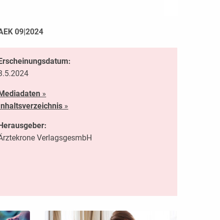
AEK 09|2024
Erscheinungsdatum:
3.5.2024
Mediadaten
»
Inhaltsverzeichnis
»
Herausgeber:
Ärztekrone VerlagsgesmbH