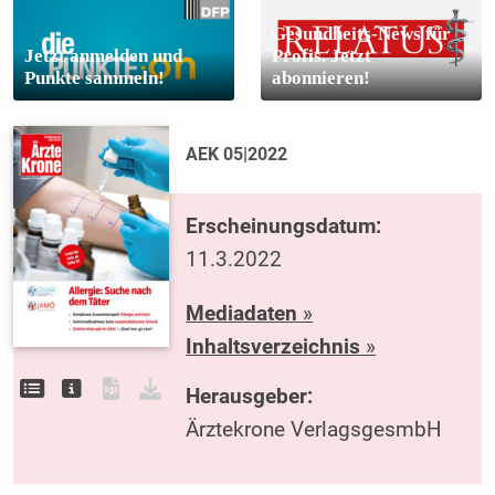
Gesundheits-News für
Jetzt anmelden und
Profis. Jetzt
Punkte sammeln!
abonnieren!
AEK 05|2022
Erscheinungsdatum:
11.3.2022
Mediadaten
»
Inhaltsverzeichnis
»
Herausgeber:
Ärztekrone VerlagsgesmbH