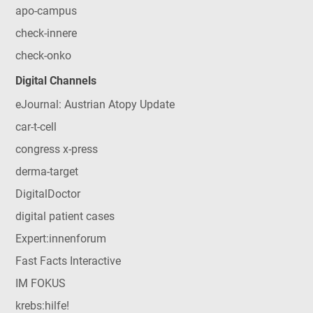
apo-campus
check-innere
check-onko
Digital Channels
eJournal: Austrian Atopy Update
car-t-cell
congress x-press
derma-target
DigitalDoctor
digital patient cases
Expert:innenforum
Fast Facts Interactive
IM FOKUS
krebs:hilfe!